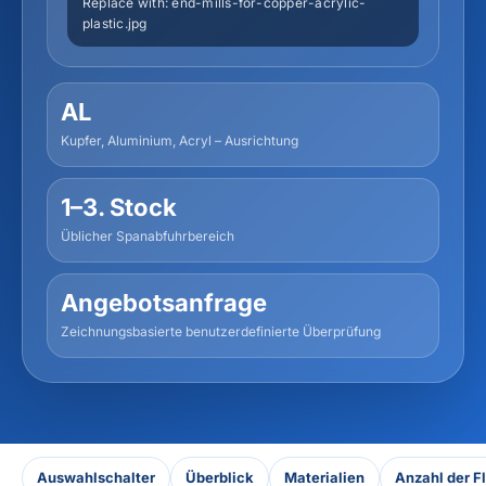
AL
Kupfer, Aluminium, Acryl – Ausrichtung
1–3. Stock
Üblicher Spanabfuhrbereich
Angebotsanfrage
Zeichnungsbasierte benutzerdefinierte Überprüfung
Auswahlschalter
Überblick
Materialien
Anzahl der F