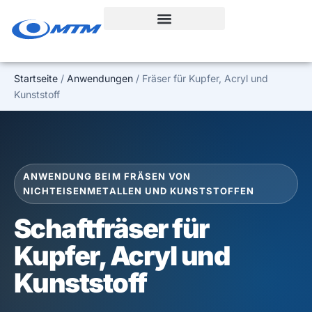
Zum
Inhalt
springen
Startseite
/
Anwendungen
/ Fräser für Kupfer, Acryl und
Kunststoff
ANWENDUNG BEIM FRÄSEN VON
NICHTEISENMETALLEN UND KUNSTSTOFFEN
Schaftfräser für
Kupfer, Acryl und
Kunststoff