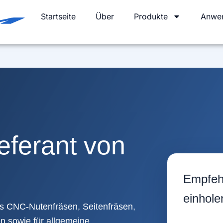
Startseite
Über
Produkte
Anwe
ieferant von
Empfehl
einhole
das CNC-Nutenfräsen, Seitenfräsen,
n sowie für allgemeine