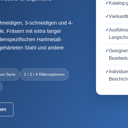
✓
Katalog-
✓
Vierkantf
neidigen, 3-schneidigen und 4-
✓
Ausführun
e, Fräsern mit extra langer
Langscha
enspezifischen Hartmetall-
 gehärteten Stahl und andere
✓
Geeignet 
Bearbeit
✓
Individu
re-Serie
2 / 3 / 4 Rillenoptionen
Beschich
gen