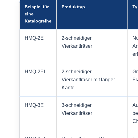
Beispiel für
Produkttyp
Ty
eine
Katalogreihe
HMQ-2E
2-schneidiger
Nu
Vierkantfräser
An
er
HMQ-2EL
2-schneidiger
Gr
Vierkantfräser mit langer
Fr
Kante
HMQ-3E
3-schneidiger
Au
Vierkantfräser
be
CN