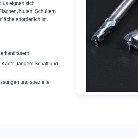
dius eignen sich
Flächen, Nuten, Schultern
läche erforderlich ist.
ierkantfräsern
er Kante, langem Schaft und
essungen und spezielle