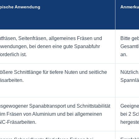
pische Anwendung
Anmerku
tfräsen, Seitenfräsen, allgemeines Fräsen und
Bitte ge
wendungen, bei denen eine gute Spanabfuhr
Gesamtl
forderlich ist.
an.
ößere Schnittlänge für tiefere Nuten und seitliche
Nützlich
äsarbeiten.
Spannlä
sgewogener Spanabtransport und Schnittstabilität
Geeigne
im Fräsen von Aluminium und bei allgemeinen
bei 2 Sc
C-Fräsarbeiten.
hergeste