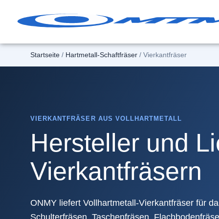
Zum
Inhalt
springen
Startseite
/
Hartmetall-Schaftfräser
/ Vierkantfräser
VIERKANTFRÄSER AUS VOLLHARTMETALL
Hersteller und L
Vierkantfräsern
ONMY liefert Vollhartmetall-Vierkantfräser für 
Schulterfräsen, Taschenfräsen, Flachbodenfräse