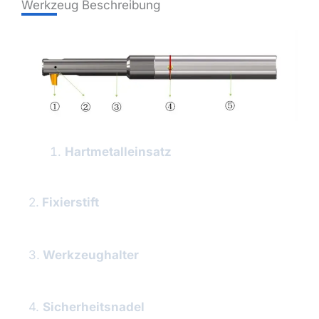
Werkzeug Beschreibung
Hartmetalleinsatz
2.
Fixierstift
3.
Werkzeughalter
4.
Sicherheitsnadel