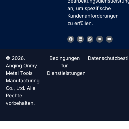
Bearbeitungsdienstleistun
an, um spezifische
Kundenanforderungen
zu erfüllen.
F
L
W
V
Y
a
i
h
k
o
c
n
a
u
e
k
t
t
b
e
s
u
o
d
a
b
© 2026.
Bedingungen
Datenschutzbes
o
i
p
e
k
n
p
Anqing Onmy
für
Metal Tools
Dienstleistungen
Manufacturing
Co., Ltd. Alle
Rechte
vorbehalten.