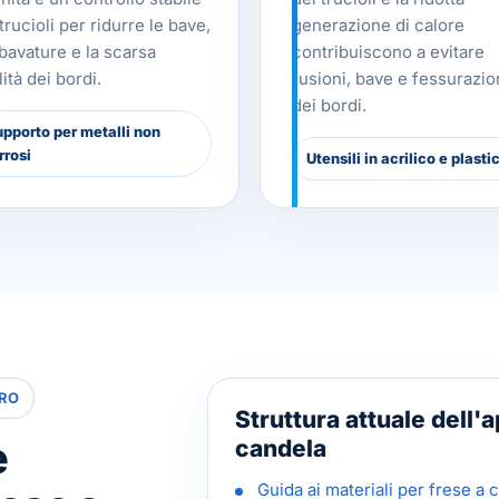
trucioli per ridurre le bave,
generazione di calore
sbavature e la scarsa
contribuiscono a evitare
ità dei bordi.
fusioni, bave e fessurazio
dei bordi.
pporto per metalli non
rrosi
Utensili in acrilico e plasti
URO
Struttura attuale dell'a
e
candela
Guida ai materiali per frese a 