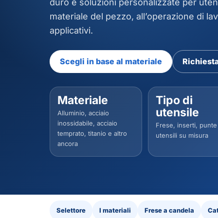
duro e soluzioni personalizzate per utensi
materiale del pezzo, all’operazione di lav
applicativi.
Scegli in base al materiale
Richiesta
Materiale
Tipo di
utensile
Alluminio, acciaio
inossidabile, acciaio
Frese, inserti, punte
temprato, titanio e altro
utensili su misura
ancora
Selettore
I materiali
Frese a candela
Cat