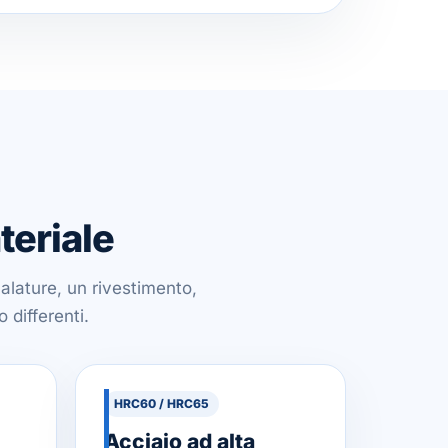
teriale
nalature, un rivestimento,
 differenti.
HRC60 / HRC65
Acciaio ad alta