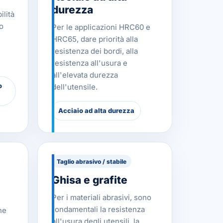
durezza
ilità
to
Per le applicazioni HRC60 e
HRC65, dare priorità alla
resistenza dei bordi, alla
resistenza all'usura e
all'elevata durezza
o
dell'utensile.
Acciaio ad alta durezza
Taglio abrasivo / stabile
Ghisa e grafite
Per i materiali abrasivi, sono
fondamentali la resistenza
ne
all'usura degli utensili, la