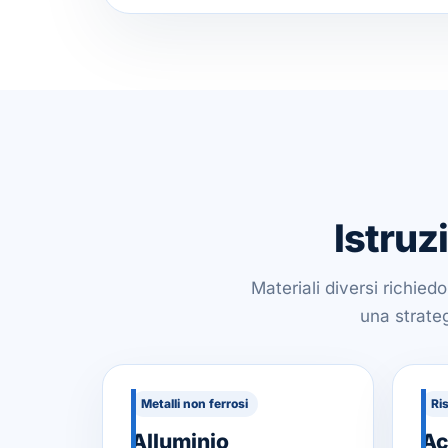
Istruz
Materiali diversi richied
una strateg
Metalli non ferrosi
Ri
Alluminio
Ac