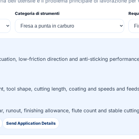
ia dell'utensile e il problema principale di lavorazione per v
Categoria di strumenti
Requi
uation, low-friction direction and anti-sticking performance. 
nt, tool shape, cutting length, coating and speeds and feeds
ar, runout, finishing allowance, flute count and stable cutti
Send Application Details