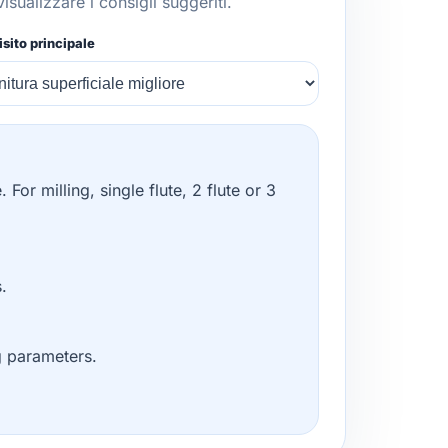
isualizzare i consigli suggeriti.
sito principale
For milling, single flute, 2 flute or 3
.
ng parameters.