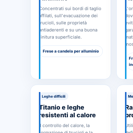
Concentrati sui bordi di taglio
L'o
affilati, sull'evacuazione dei
dov
trucioli, sulle proprietà
evi
antiaderenti e su una buona
gara
finitura superficiale.
mate
inos
Frese a candela per alluminio
Fr
in
Leghe difficili
Met
Titanio e leghe
Ra
resistenti al calore
br
Il controllo del calore, la
Uti
formazione di trucioli e la
defi