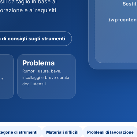
li da taglio in base al
Sosti
orazione e ai requisiti
/wp-content
 di consigli sugli strumenti
Problema
Rumori, usura, bave,
incollaggi e breve durata
 e
degli utensili
egorie di strumenti
Materiali difficili
Problemi di lavorazione