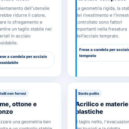
rientamento dell'utensile
La geometria rigida, la stab
rebbe ridurre il calore,
del rivestimento e l’innes
tare lo sfregamento e
controllato sono fattori
ntire un taglio stabile nei
importanti nella fresatura
riali in acciaio
dell’acciaio temprato.
sidabile.
Frese a candela per acciai
temprato
ese a candela per acciaio
ossidabile
alli non ferrosi
Bordo pulito
me, ottone e
Acrilico e materie
onzo
plastiche
lizzare una geometria ben
Il taglio netto, l'evacuazio
nita e un controllo stabile
dei trucioli e la ridotta