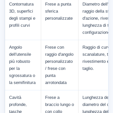
Contornatura
Frese a punta
Diametro dell'ut
3D, superfici
sferica
raggio della sfer
degli stampi e
personalizzate
d'azione, rivest
profili curvi
lunghezza di tag
configurazione 
Angolo
Frese con
Raggio di curva
dell'utensile
raggio d'angolo
scanalature, tip
più robusto
personalizzato
rivestimento e 
per la
/ frese con
taglio.
sgrossatura o
punta
la semifinitura
arrotondata
Cavità
Frese a
Lunghezza dell'
profonde,
braccio lungo o
diametro del col
tasche
con collo
lunghezza del co