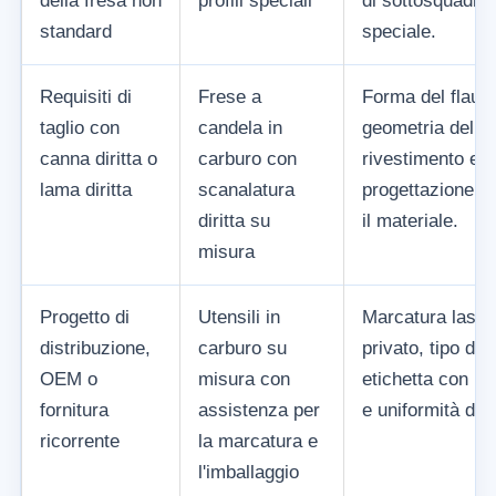
della fresa non
profili speciali
di sottosquadro 
standard
speciale.
Requisiti di
Frese a
Forma del flauto
taglio con
candela in
geometria del b
canna diritta o
carburo con
rivestimento e
lama diritta
scanalatura
progettazione sp
diritta su
il materiale.
misura
Progetto di
Utensili in
Marcatura laser
distribuzione,
carburo su
privato, tipo di 
OEM o
misura con
etichetta con le
fornitura
assistenza per
e uniformità dei l
ricorrente
la marcatura e
l'imballaggio