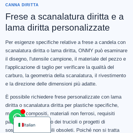
CANNA DIRITTA
Frese a scanalatura diritta e a
lama diritta personalizzate
Korean
Per esigenze specifiche relative a frese a candela con
French
scanalatura diritta o lama diritta, ONMY può esaminare
German
il disegno, l'utensile campione, il materiale del pezzo e
Japanese
l'applicazione di taglio per verificare la qualità del
carburo, la geometria della scanalatura, il rivestimento
Chinese
e la direzione delle dimensioni più adatte.
Russian
Spanish
È possibile richiedere frese personalizzate con lama
diritta o scanalatura diritta per plastiche specifiche,
Turkish
materiali compositi, materiali non ferrosi, requisiti
English
particolari di controllo dei trucioli o progetti di
Italian
sostituzione di utensili obsoleti. Poiché non si tratta