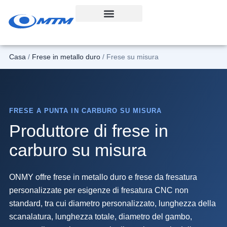
Vai
al
contenuto
Casa
/
Frese in metallo duro
/ Frese su misura
FRESE A PUNTA IN CARBURO SU MISURA
Produttore di frese in
carburo su misura
ONMY offre frese in metallo duro e frese da fresatura
personalizzate per esigenze di fresatura CNC non
standard, tra cui diametro personalizzato, lunghezza della
scanalatura, lunghezza totale, diametro del gambo,