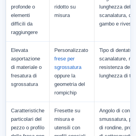
profonde o
ridotto su
lunghezza della
elementi
misura
scanalatura, di
difficili da
gambo e rivesti
raggiungere
Elevata
Personalizzato
Tipo di dentatur
asportazione
frese per
scanalature, riv
di materiale o
sgrossatura
resistenza del t
fresatura di
oppure la
lunghezza di tag
sgrossatura
geometria del
rompichip
Caratteristiche
Fresette su
Angolo di conici
particolari del
misura e
smussatura, pro
pezzo o profilo
utensili con
di rondine, profi