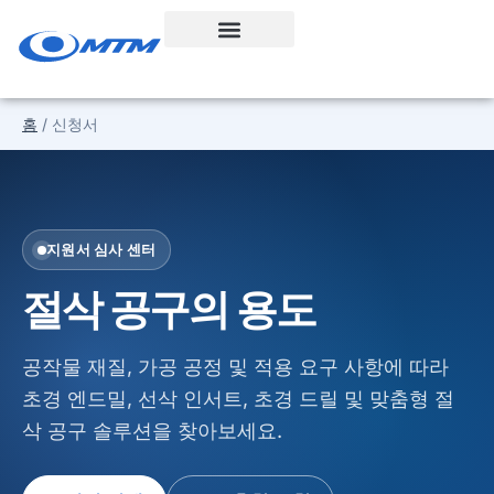
콘
텐
츠
로
홈
/ 신청서
건
너
뛰
기
지원서 심사 센터
절삭 공구의 용도
공작물 재질, 가공 공정 및 적용 요구 사항에 따라
초경 엔드밀, 선삭 인서트, 초경 드릴 및 맞춤형 절
삭 공구 솔루션을 찾아보세요.