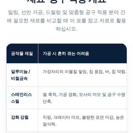
밀링, 선반 가공, 드릴링 및 맞춤형 공구 적용 분야 간
에 필요한 재료를 비교할 때 이 표를 참고 자료로 활용
하십시오.
공작물 재질
가공 시 흔히 겪는 어려움
알루미늄 /
가장자리의 이물질 쌓임, 칩 용접, 버, 칩 막힘.
비철금속
스테인리스
열 축적, 가공 경화, 모서리 마모 및 공구 수명
스틸
단축.
강화 강철
치핑, 크레이터 마모, 불량한 표면 마감, 높은
절삭력.