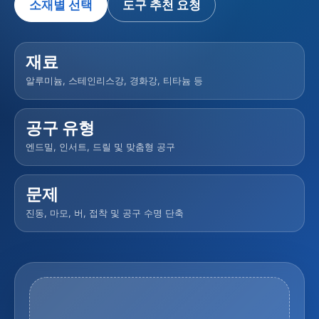
소재별 선택
도구 추천 요청
재료
알루미늄, 스테인리스강, 경화강, 티타늄 등
공구 유형
엔드밀, 인서트, 드릴 및 맞춤형 공구
문제
진동, 마모, 버, 접착 및 공구 수명 단축