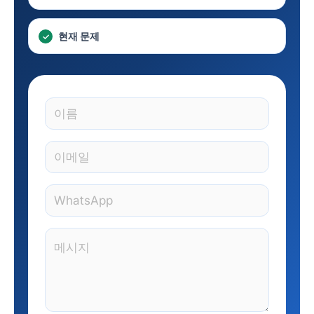
현재 문제
이
름
*
이
메
일
W
*
h
a
댓
t
글
s
또
A
는
p