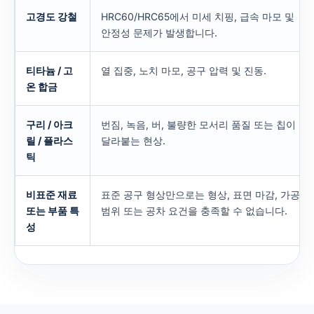
고경도 강철
HRC60/HRC65에서 미세 치핑, 급속 마모 및
안정성 문제가 발생합니다.
티타늄 / 고
열 집중, 노치 마모, 공구 압력 및 진동.
온 합금
구리 / 아크
번짐, 녹음, 버, 불량한 모서리 품질 또는 칩이
릴 / 플라스
달라붙는 현상.
틱
비표준 재료
표준 공구 형상만으로는 형상, 표면 마감, 가공
또는 부품 특
범위 또는 공차 요건을 충족할 수 없습니다.
성