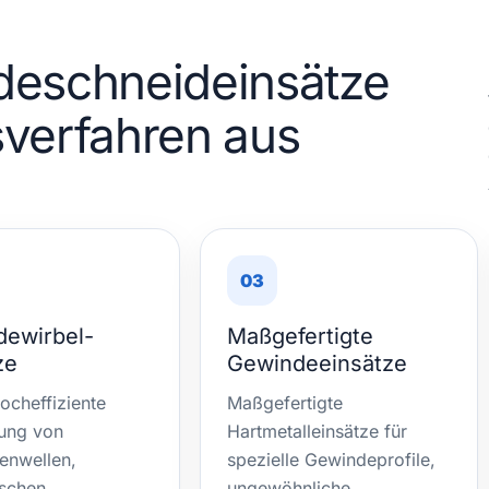
deschneideinsätze
verfahren aus
03
ewirbel-
Maßgefertigte
ze
Gewindeeinsätze
hocheffiziente
Maßgefertigte
tung von
Hartmetalleinsätze für
enwellen,
spezielle Gewindeprofile,
ischen
ungewöhnliche