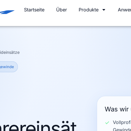
Startseite
Über
Produkte
Anwe
ideinsätze
rgewinde
Was wir 
ereinsät
Vollprof
Gewinde