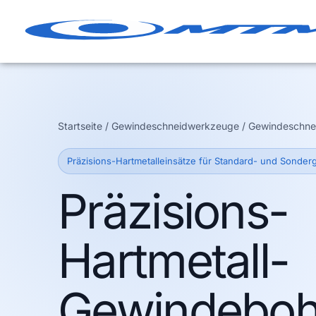
Zum
Inhalt
springen
Startseite / Gewindeschneidwerkzeuge / Gewindeschne
Präzisions-Hartmetalleinsätze für Standard- und Sonde
Präzisions-
Hartmetall-
Gewindebohr