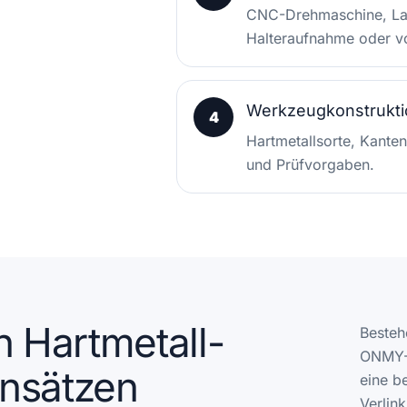
CNC-Drehmaschine, La
Halteraufnahme oder v
Werkzeugkonstrukti
4
Hartmetallsorte, Kanten
und Prüfvorgaben.
n Hartmetall-
Besteh
ONMY-G
nsätzen
eine b
Verlin