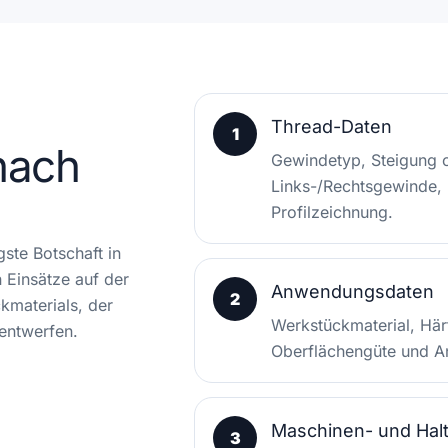
Thread-Daten
1
nach
Gewindetyp, Steigung o
Links-/Rechtsgewinde
Profilzeichnung.
gste Botschaft in
Einsätze auf der
Anwendungsdaten
2
materials, der
Werkstückmaterial, Här
entwerfen.
Oberflächengüte und An
Maschinen- und Hal
3