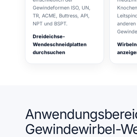
Gewindeformen ISO, UN,
Knochen
TR, ACME, Buttress, API,
Leitspin
NPT und BSPT.
anderen 
Gewindep
Dreideichse-
Wendeschneidplatten
Wirbeln
durchsuchen
anzeige
Anwendungsbereic
Gewindewirbel-We