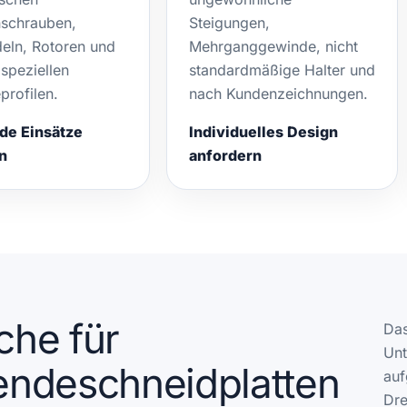
schrauben,
Steigungen,
deln, Rotoren und
Mehrganggewinde, nicht
speziellen
standardmäßige Halter und
rofilen.
nach Kundenzeichnungen.
de Einsätze
Individuelles Design
n
anfordern
he für
Das
Unt
ndeschneidplatten
auf
Dre