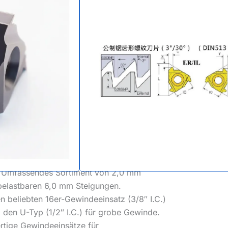
ewindeeinsätze
h DIN 513
, Schraubstöcke, unidirektionale
che Sägezahn-Gewindebohrer (SAGE) DIN
ebohrer.
: Das asymmetrische 3°/30°-Profil ist so
xtremen axialen Belastungen in einer
 Umfassendes Sortiment von 2,0 mm
belastbaren 6,0 mm Steigungen.
en beliebten 16er-Gewindeeinsatz (3/8″ I.C.)
 den U-Typ (1/2″ I.C.) für grobe Gewinde.
ertige Gewindeeinsätze für