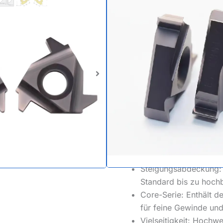
Sägezahng
(SAGE) nac
Ideal für: Hydraulikpressen
Lastheber.
Produktnorm: Metris
513 Vollprofil-Gewind
Hohe Kraftübertragung
konstruiert, dass es e
Richtung standhält.
Steigungsabdeckung:
Standard bis zu hoch
Core-Serie: Enthält d
für feine Gewinde und
Vielseitigkeit: Hochw