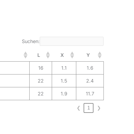
Suchen:
L
X
Y
16
1.1
1.6
22
1.5
2.4
22
1.9
11.7
❮
1
❯