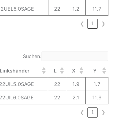
22UEL6.0SAGE
22
1.2
11.7
❮
1
❯
Suchen:
Linkshänder
L
X
Y
22UIL5.0SAGE
22
1.9
1.7
22UIL6.0SAGE
22
2.1
11.9
❮
1
❯