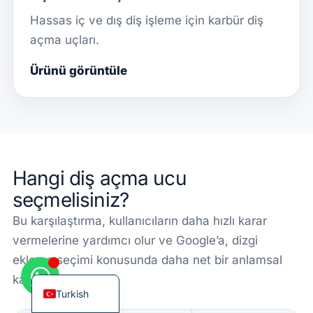
Hassas iç ve dış diş işleme için karbür diş
açma uçları.
Ürünü görüntüle
Korean
French
German
Japanese
Hangi diş açma ucu
Chinese
seçmelisiniz?
Russian
Bu karşılaştırma, kullanıcıların daha hızlı karar
Italian
vermelerine yardımcı olur ve Google’a, dizgi
Spanish
ekleme seçimi konusunda daha net bir anlamsal
English
kapsam sağlar.
Turkish