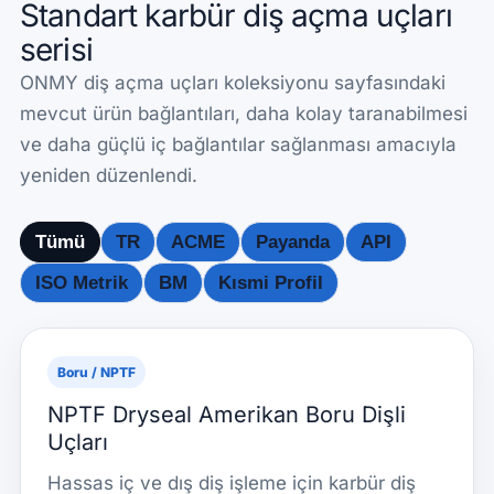
Standart karbür diş açma uçları
serisi
ONMY diş açma uçları koleksiyonu sayfasındaki
mevcut ürün bağlantıları, daha kolay taranabilmesi
ve daha güçlü iç bağlantılar sağlanması amacıyla
yeniden düzenlendi.
Tümü
TR
ACME
Payanda
API
ISO Metrik
BM
Kısmi Profil
Boru / NPTF
NPTF Dryseal Amerikan Boru Dişli
Uçları
Hassas iç ve dış diş işleme için karbür diş