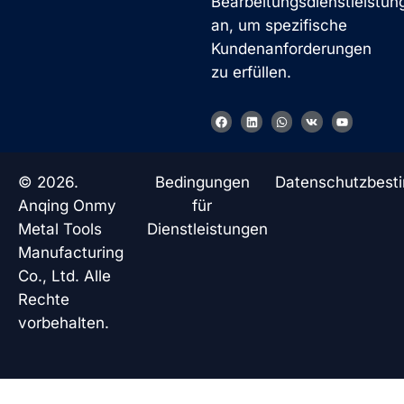
Bearbeitungsdienstleistun
an, um spezifische
Kundenanforderungen
zu erfüllen.
F
L
W
V
Y
a
i
h
k
o
c
n
a
u
e
k
t
t
b
e
s
u
o
d
a
b
© 2026.
Bedingungen
Datenschutzbes
o
i
p
e
k
n
p
Anqing Onmy
für
Metal Tools
Dienstleistungen
Manufacturing
Co., Ltd. Alle
Rechte
vorbehalten.