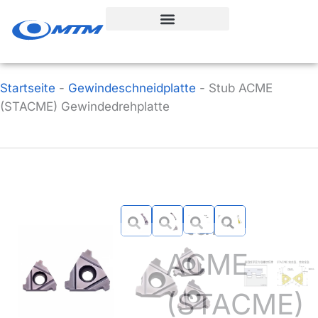
Zum
Inhalt
springen
Startseite
-
Gewindeschneidplatte
-
Stub ACME
(STACME) Gewindedrehplatte
Stub
ACME
(STACME)