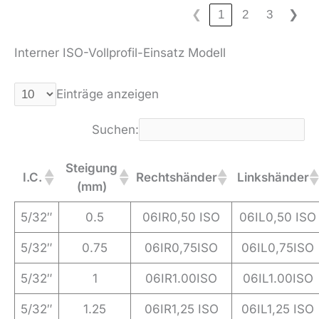
❮
1
2
3
❯
Interner ISO-Vollprofil-Einsatz Modell
Einträge anzeigen
Suchen:
Steigung
I.C.
Rechtshänder
Linkshänder
(mm)
5/32″
0.5
06IR0,50 ISO
06IL0,50 ISO
5/32″
0.75
06IR0,75ISO
06IL0,75ISO
5/32″
1
06IR1.00ISO
06IL1.00ISO
5/32″
1.25
06IR1,25 ISO
06IL1,25 ISO