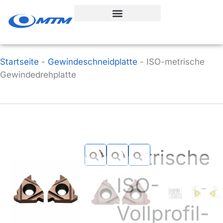
Zum
Inhalt
springen
Startseite
-
Gewindeschneidplatte
-
ISO-metrische
Gewindedrehplatte
Metrische
ISO-
Vollprofil-