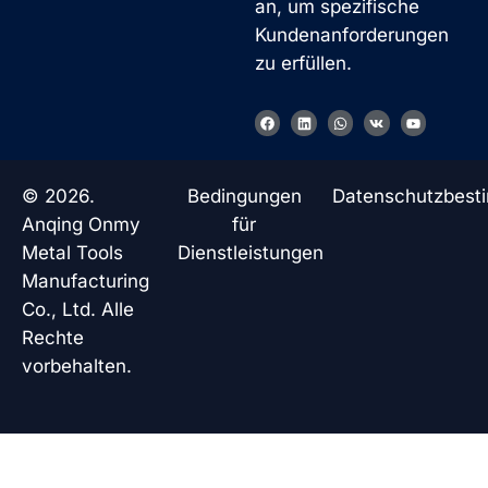
an, um spezifische
Kundenanforderungen
zu erfüllen.
F
L
W
V
Y
a
i
h
k
o
c
n
a
u
e
k
t
t
b
e
s
u
o
d
a
b
© 2026.
Bedingungen
Datenschutzbes
o
i
p
e
k
n
p
Anqing Onmy
für
Metal Tools
Dienstleistungen
Manufacturing
Co., Ltd. Alle
Rechte
vorbehalten.