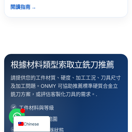
閱讀指南 →
Korean
French
German
根據材料類型索取立銑刀推薦
Japanese
Russian
請提供您的工件材質、硬度、加工工況、刀具尺寸
Italian
及加工問題。ONMY 可協助推薦標準硬質合金立
銑刀方案，或評估客製化刀具的需求。.
Spanish
Turkish
工件材料與等級
English
硬度或 HRC 範圍
Chinese
操作類型與機器狀態