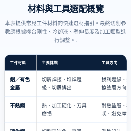
材料與工具選配概覽
本表提供常見工件材料的快速選材指引。最終切削參
數應根據機台剛性、冷卻液、懸伸長度及加工類型進
行調整。.
工件材料
主要挑戰
工具方向
鋁／有色
切屑焊接、堆焊邊
銳利邊緣、
金屬
緣、切屑排出
擦塗層方向
不銹鋼
熱、加工硬化、刀具
耐熱塗層、
磨損
狀、避免摩