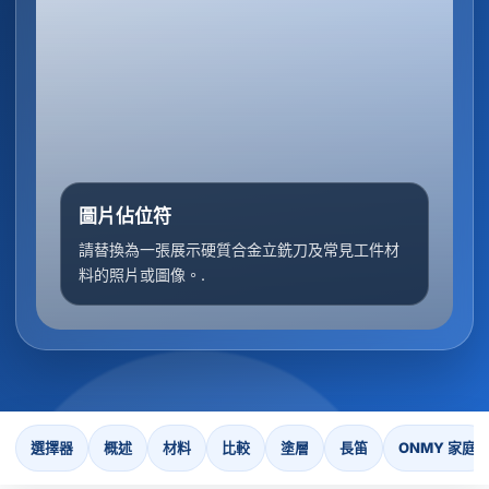
圖片佔位符
請替換為一張展示硬質合金立銑刀及常見工件材
料的照片或圖像。.
選擇器
概述
材料
比較
塗層
長笛
ONMY 家庭