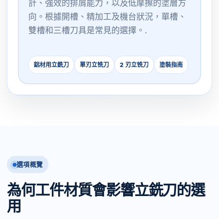
計、強效的排屑能力，以及低摩擦的塗層方
向。根據開槽、精加工及機台狀況，單槽、
雙槽和三槽刀具是常見的選擇。.
鋁材用立銑刀
單刃立铣刀
2 刃立铣刀
塗裝指南
選項概覽
為何工件材質會影響立銑刀的選
用