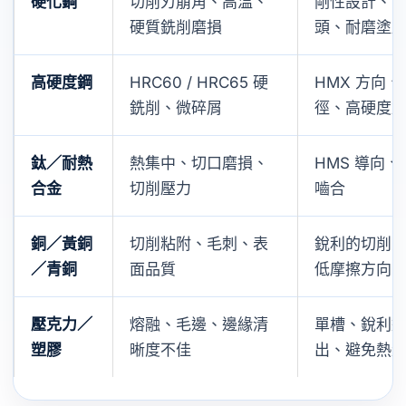
硬化鋼
切削刃崩角、高溫、
剛性設計、
硬質銑削磨損
頭、耐磨塗
高硬度鋼
HRC60 / HRC65 硬
HMX 方向
銑削、微碎屑
徑、高硬度
鈦／耐熱
熱集中、切口磨損、
HMS 導向
合金
切削壓力
嚙合
銅／黃銅
切削粘附、毛刺、表
銳利的切削
／青銅
面品質
低摩擦方向
壓克力／
熔融、毛邊、邊緣清
單槽、銳利
塑膠
晰度不佳
出、避免熱