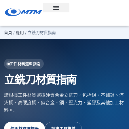
跳
至
內
容
首頁
/
應用
/ 立銑刀材質指南
工件材料選型指南
立銑刀材質指南
請根據工件材質選擇硬質合金立銑刀，包括鋁、不鏽鋼、淬
火鋼、高硬度鋼、鈦合金、銅、壓克力、塑膠及其他加工材
料。.
使用材質選擇器
請求工具推薦