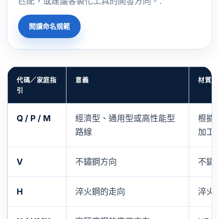
匹配，或建議客製化工具的開發方向。.
閱讀命名規範
代碼／家庭指
意義
材質方
引
Q / P / M
經濟型、通用型或高性能型
根據
路線
加工
V
不鏽鋼方向
不鏽
H
淬火鋼的走向
淬火