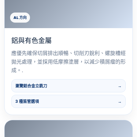
AL 方向
鋁與有色金屬
應優先確保切屑排出順暢、切削刃銳利、螺旋槽經
拋光處理，並採用低摩擦塗層，以減少積屑瘤的形
成。.
瀏覽鋁合金立銑刀
3 種笛管選項