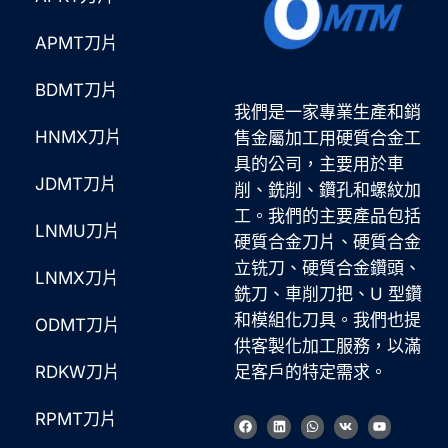
APMT刀片
BDMT刀片
我們是一家專業生產和銷
HNMX刀片
售金屬加工用硬質合金工
具的公司，主要用於車
JDMT刀片
削、銑削、鑽孔和螺紋加
工。我們的主要產品包括
LNMU刀片
硬質合金刀片、硬質合金
立铣刀、硬質合金鑽頭、
LNMX刀片
銑刀、車削刀把、U 型鑽
和模組化刀具。我們也提
ODMT刀片
Korean
供客製化加工服務，以滿
French
RDKW刀片
足客戶的特定需求。
German
RPMT刀片
臉
L
W
V
Y
Japanese
書
i
h
k
o
n
a
u