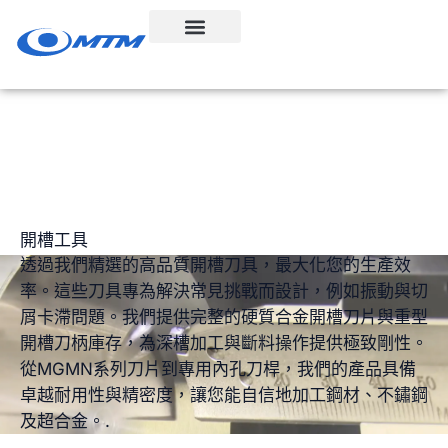
跳
至
內
容
開槽工具
透過我們精選的高品質開槽刀具，最大化您的生產效
率。這些刀具專為解決常見挑戰而設計，例如振動與切
屑卡滯問題。我們提供完整的硬質合金開槽刀片與重型
開槽刀柄庫存，為深槽加工與斷料操作提供極致剛性。
從MGMN系列刀片到專用內孔刀桿，我們的產品具備
卓越耐用性與精密度，讓您能自信地加工鋼材、不鏽鋼
及超合金。.