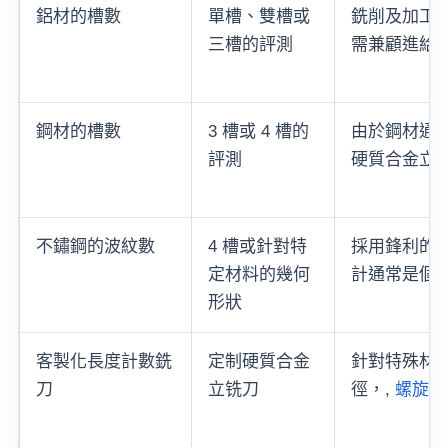
鋁材的槽數
單槽、雙槽或
銑削及加工
三槽的評測
需兼顧進給
鋼材的槽數
3 槽或 4 槽的
由於鋼材通常
評測
硬質合金立
不鏽鋼的波紋數
4 槽或針對特
採用鋒利的
定材料的幾何
計通常是個實
形狀
客製化長度計數銑
定制硬質合金
針對特殊材料
刀
立铣刀
徑，,
螺旋角