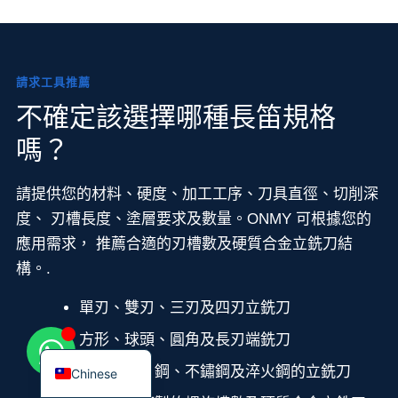
請求工具推薦
Korean
不確定該選擇哪種長笛規格
French
嗎？
German
請提供您的材料、硬度、加工工序、刀具直徑、切削深
Japanese
度、 刃槽長度、塗層要求及數量。ONMY 可根據您的
Russian
應用需求， 推薦合適的刃槽數及硬質合金立銑刀結
Italian
構。.
Spanish
單刃、雙刃、三刃及四刃立銑刀
Turkish
方形、球頭、圓角及長刃端銑刀
English
適用於鋁、鋼、不鏽鋼及淬火鋼的立銑刀
Chinese