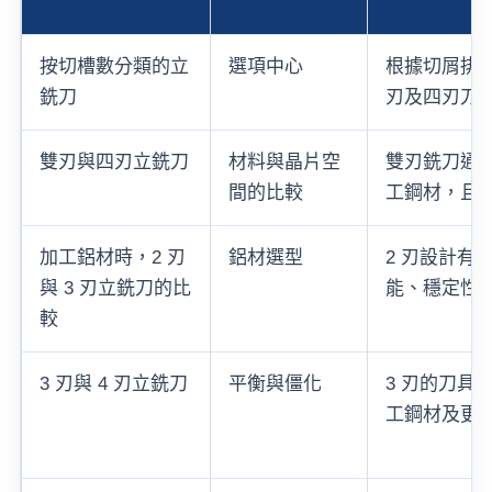
按切槽數分類的立
選項中心
根據切屑排
銑刀
刃及四刃刀具
雙刃與四刃立銑刀
材料與晶片空
雙刃銑刀通
間的比較
工鋼材，且
加工鋁材時，2 刃
鋁材選型
2 刃設計有
與 3 刃立銑刀的比
能、穩定性
較
3 刃與 4 刃立銑刀
平衡與僵化
3 刃的刀具
工鋼材及更