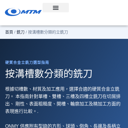
跳
至
內
容
首頁
/
銑刀
/ 按溝槽數分類的立銑刀
硬質合金立銑刀選型指南
按溝槽數分類的銑刀
根據切槽數、材質及加工應用，選擇合適的硬質合金立銑
刀。 本指南針對單槽、雙槽、三槽及四槽立銑刀在切屑排
出、 剛性、表面粗糙度、開槽、輪廓加工及精加工方面的
表現進行比較。.
ONMY 供應附有型錄的方形、球頭、倒角、長邊及長柄立