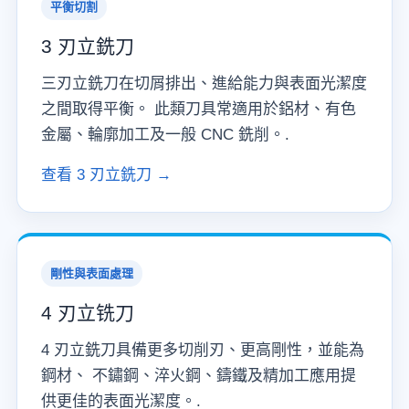
平衡切割
3 刃立銑刀
三刃立銑刀在切屑排出、進給能力與表面光潔度
之間取得平衡。 此類刀具常適用於鋁材、有色
金屬、輪廓加工及一般 CNC 銑削。.
查看 3 刃立銑刀 →
剛性與表面處理
4 刃立铣刀
4 刃立銑刀具備更多切削刃、更高剛性，並能為
鋼材、 不鏽鋼、淬火鋼、鑄鐵及精加工應用提
供更佳的表面光潔度。.