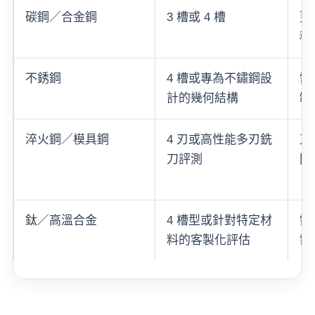
碳鋼／合金鋼
3 槽或 4 槽
更
穩
不銹鋼
4 槽或專為不鏽鋼設
需
計的幾何結構
制
淬火鋼／模具鋼
4 刃或高性能多刃銑
刀
刀評測
間
鈦／高溫合金
4 槽型或針對特定材
需
料的客製化評估
需