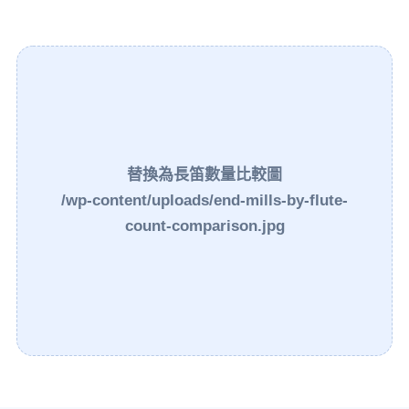
替換為長笛數量比較圖
/wp-content/uploads/end-mills-by-flute-
count-comparison.jpg