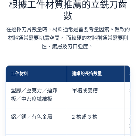
根據工件材質推薦的立銑刀齒
數
在選擇刀片數量時，材料通常是首要考量因素。較軟的
材料通常需要切屑空間， 而較硬的材料則通常需要剛
性、鍍層及刃口強度。.
工件材料
建議的長笛數量
為
塑膠／壓克力／迪邦
單槽或雙槽
增
板／中密度纖維板
切
鋁／銅／有色金屬
2 槽或 3 槽
2
給