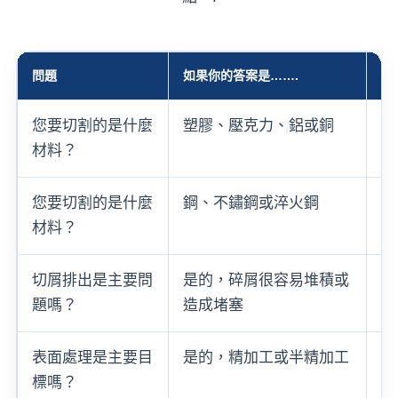
問題
如果你的答案是…….
從
您要切割的是什麼
塑膠、壓克力、鋁或銅
單
材料？
您要切割的是什麼
鋼、不鏽鋼或淬火鋼
3
材料？
切屑排出是主要問
是的，碎屑很容易堆積或
長
題嗎？
造成堵塞
表面處理是主要目
是的，精加工或半精加工
3
標嗎？