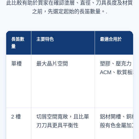
此比較有助於買家在確認塗層、直徑、刀具長度及材質
之前，先選定起始的長笛數量。.
長笛數
主要特色
最適合用於
量
單槽
最大晶片空間
塑膠、壓克力、Di
ACM、軟質板
2 槽
切屑空間寬敞，且比單
鋁材開槽、銅材
刃刀具更具平衡性
般有色金屬加工