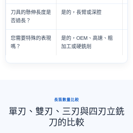
刀具的懸伸長度是
是的，長臂或深腔
透
否過長？
短
您需要特殊的表現
是的，OEM、高速、粗
客
嗎？
加工或硬銑削
定
長笛數量比較
單刃、雙刃、三刃與四刃立銑
刀的比較