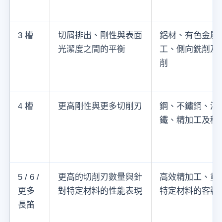
3 槽
切屑排出、剛性與表面
鋁材、有色金屬
光潔度之間的平衡
工、側向銑削及一
削
4 槽
更高剛性與更多切削刃
鋼、不鏽鋼、淬
鐵、精加工及穩
5 / 6 /
更高的切削刃數量與針
高效精加工、重
更多
對特定材料的性能表現
特定材料的客製
長笛