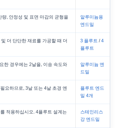
산량, 안정성 및 표면 마감의 균형을
알루미늄용
엔드밀
 및 더 단단한 재료를 가공할 때 더
3 플루트
/
4
플루트
필요한 경우에는 2날을, 이송 속도와
알루미늄 엔
드밀
필요하므로, 3날 또는 4날 초경 엔
플루트 엔드
밀 4개
계를 적용하십시오. 4플루트 설계는
스테인리스
강 엔드밀