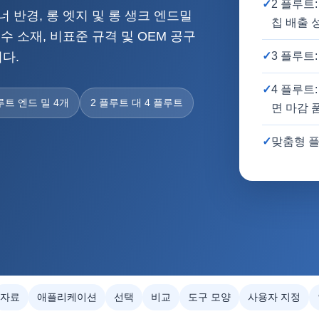
✓
2 플루트
너 반경, 롱 엣지 및 롱 생크 엔드밀
칩 배출 
수 소재, 비표준 규격 및 OEM 공구
다.
✓
3 플루트
✓
4 플루트
루트 엔드 밀 4개
2 플루트 대 4 플루트
면 마감 
✓
맞춤형 플
자료
애플리케이션
선택
비교
도구 모양
사용자 지정