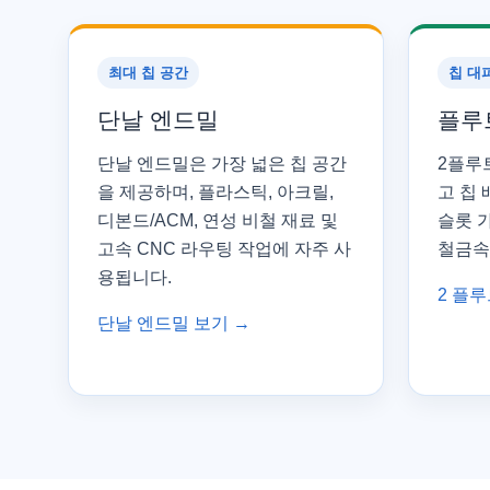
최대 칩 공간
칩 대
단날 엔드밀
플루트
단날 엔드밀은 가장 넓은 칩 공간
2플루
을 제공하며, 플라스틱, 아크릴,
고 칩
디본드/ACM, 연성 비철 재료 및
슬롯 가
고속 CNC 라우팅 작업에 자주 사
철금속
용됩니다.
2 플루
단날 엔드밀 보기 →