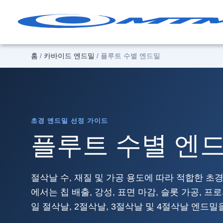
콘
텐
츠
로
홈
/
카바이드 엔드밀
/ 플루트 수별 엔드밀
건
너
뛰
기
초경 엔드밀 선정 가이드
플루트 수별 엔
절삭날 수, 재질 및 가공 용도에 따라 적합한 초
에서는 칩 배출, 강성, 표면 마감, 슬롯 가공, 
일 절삭날, 2절삭날, 3절삭날 및 4절삭날 엔드밀