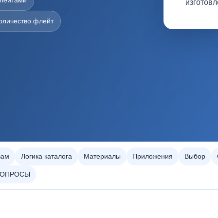
флейтами
изготовл
оличество флейт
вам
Логика каталога
Материалы
Приложения
Выбор
ВОПРОСЫ