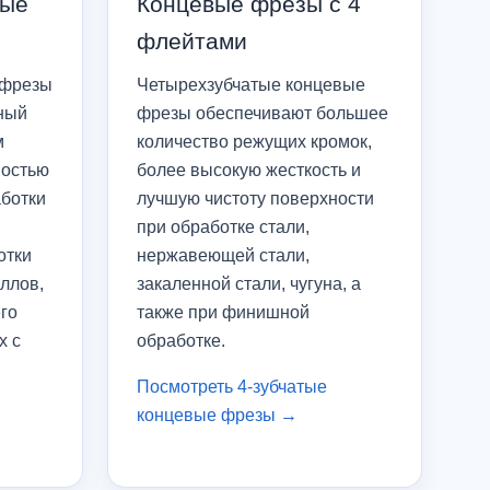
вые
Концевые фрезы с 4
флейтами
 фрезы
Четырехзубчатые концевые
ный
фрезы обеспечивают большее
м
количество режущих кромок,
ностью
более высокую жесткость и
аботки
лучшую чистоту поверхности
при обработке стали,
отки
нержавеющей стали,
ллов,
закаленной стали, чугуна, а
го
также при финишной
х с
обработке.
Посмотреть 4-зубчатые
концевые фрезы →