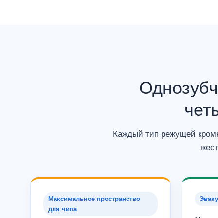
Однозубч
чет
Каждый тип режущей кромк
жест
Максимальное пространство
Эваку
для чипа