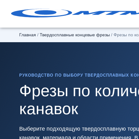
Перейти
к
содержанию
Главная
/
Твердосплавные концевые фрезы
/ Фрезы по ко
РУКОВОДСТВО ПО ВЫБОРУ ТВЕРДОСПЛАВНЫХ КО
Фрезы по колич
канавок
Выберите подходящую твердосплавную торце
канавок, материала и области применения. 