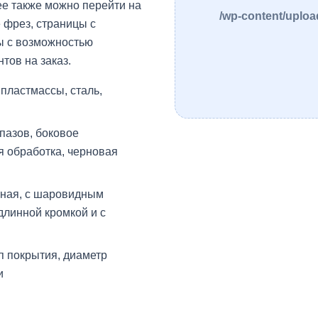
ее также можно перейти на
/wp-content/uploa
 фрез, страницы с
ы с возможностью
тов на заказ.
пластмассы, сталь,
пазов, боковое
 обработка, черновая
тная, с шаровидным
длинной кромкой и с
п покрытия, диаметр
и