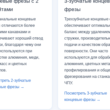
евые фрезы с 2
3-зубчатые конце
йтами
фрезы
анальные концевые
Трехзубчатые концевые
 отличаются более
обеспечивают оптималь
ими канавками и
баланс между удаление
ечивают хороший отвод
стружки, производитель
и, благодаря чему они
подачи и качеством обр
 используются при
поверхности. Они часто
отке алюминия, меди,
используются для обраб
масс и цветных
алюминия, цветных мета
лов.
профилирования и обще
фрезерования на станка
треть 2-зубчатые
ЧПУ.
вые фрезы →
Посмотреть 3-зубчатые
концевые фрезы →