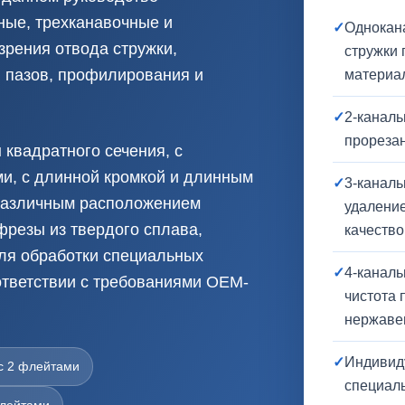
ные, трехканавочные и
✓
Однокан
зрения отвода стружки,
стружки 
я пазов, профилирования и
материа
✓
2-каналь
прорезан
квадратного сечения, с
и, с длинной кромкой и длинным
✓
3-канал
 различным расположением
удаление
фрезы из твердого сплава,
качеств
ля обработки специальных
✓
4-канал
ответствии с требованиями OEM-
чистота 
нержаве
✓
Индивиду
с 2 флейтами
специал