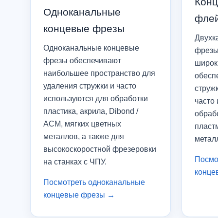
Конц
Одноканальные
фле
концевые фрезы
Двухк
Одноканальные концевые
фрезы
фрезы обеспечивают
широк
наибольшее пространство для
обесп
удаления стружки и часто
стружк
используются для обработки
часто
пластика, акрила, Dibond /
обраб
ACM, мягких цветных
пласт
металлов, а также для
метал
высокоскоростной фрезеровки
Посмо
на станках с ЧПУ.
конце
Посмотреть одноканальные
концевые фрезы →