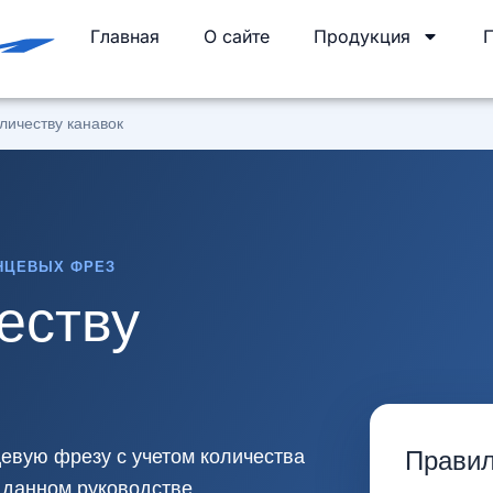
Главная
О сайте
Продукция
личеству канавок
НЦЕВЫХ ФРЕЗ
еству
вую фрезу с учетом количества
Правил
В данном руководстве