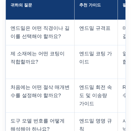
귀하의 질문
추천 가이드
필요
엔드밀은 어떤 직경이나 길
엔드밀 규격표
미터
이를 선택해야 할까요?
길이
제 소재에는 어떤 코팅이
엔드밀 코팅 가
알루
적합할까요?
이드
합금
처음에는 어떤 절삭 매개변
엔드밀 회전 속
RP
수를 설정해야 할까요?
도 및 이송량
수에
가이드
도구 모델 번호를 어떻게
엔드밀 명명 규
시리
해석해야 하나요?
칙
넥 