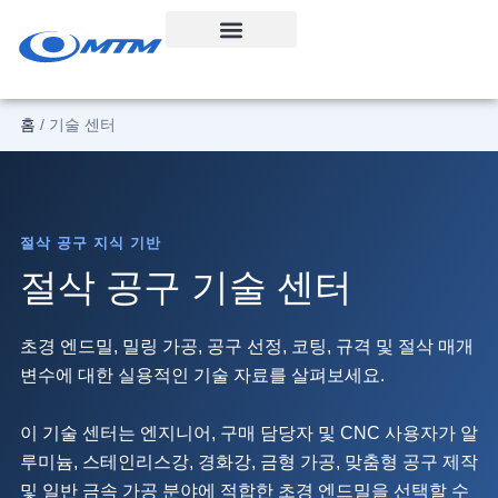
콘
텐
츠
로
홈
/ 기술 센터
건
너
뛰
기
절삭 공구 지식 기반
절삭 공구 기술 센터
초경 엔드밀, 밀링 가공, 공구 선정, 코팅, 규격 및 절삭 매개
변수에 대한 실용적인 기술 자료를 살펴보세요.
이 기술 센터는 엔지니어, 구매 담당자 및 CNC 사용자가 알
루미늄, 스테인리스강, 경화강, 금형 가공, 맞춤형 공구 제작
및 일반 금속 가공 분야에 적합한 초경 엔드밀을 선택할 수