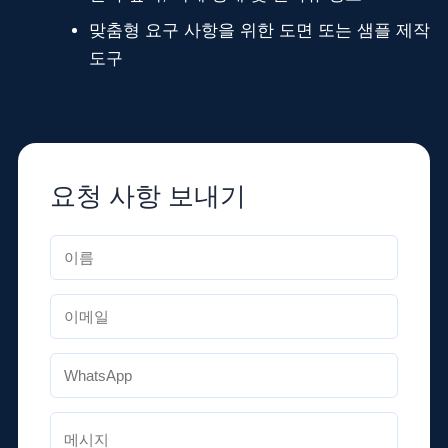
맞춤형 요구 사항을 위한 도면 또는 샘플 제작
도구
요청 사항 보내기
이
름
*
이
메
일
W
*
h
a
댓