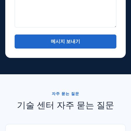
t
글
s
또
A
는
p
메
p
시
*
메시지 보내기
지
*
대
안
:
자주 묻는 질문
기술 센터 자주 묻는 질문