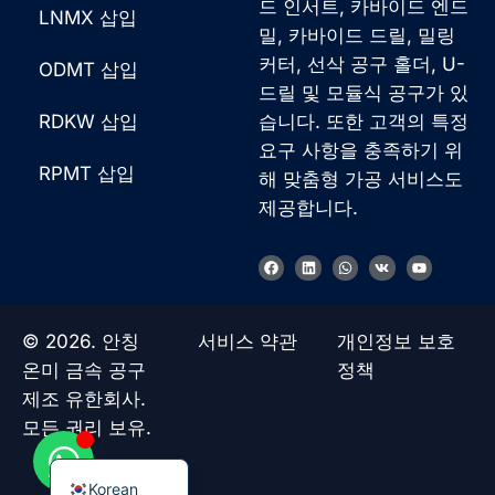
드 인서트, 카바이드 엔드
LNMX 삽입
밀, 카바이드 드릴, 밀링
커터, 선삭 공구 홀더, U-
ODMT 삽입
드릴 및 모듈식 공구가 있
RDKW 삽입
습니다. 또한 고객의 특정
요구 사항을 충족하기 위
French
RPMT 삽입
해 맞춤형 가공 서비스도
German
제공합니다.
Japanese
F
링
W
V
유
Chinese
a
크
h
k
튜
c
드
a
브
e
인
t
Russian
b
s
o
a
© 2026. 안칭
서비스 약관
개인정보 보호
Italian
o
p
k
p
온미 금속 공구
정책
Spanish
제조 유한회사.
Turkish
모든 권리 보유.
English
Korean