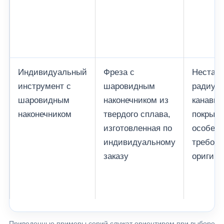
Индивидуальный
Фреза с
Нестанд
инструмент с
шаровидным
радиус 
шаровидным
наконечником из
канавки
наконечником
твердого сплава,
покрыти
изготовленная по
особенн
индивидуальному
требова
заказу
оригина
Приведенные примеры серий служат ориентиром при выборе