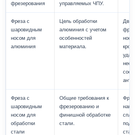
фрезерования
управляемых ЧПУ.
Фреза с
Цель обработки
Двух
шаровидным
алюминия с учетом
фрез
носом для
особенностей
носи
алюминия
материала.
кром
удал
необ
соот
анти
Фреза с
Общие требования к
Фрез
шаровидным
фрезерованию и
нако
носом для
финишной обработке
спла
обработки
стали.
подо
стали
стал