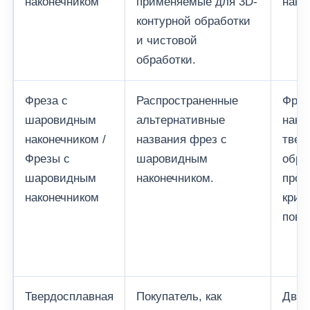
наконечником
применяемые для 3D-
нако
контурной обработки
и чистовой
обработки.
Фреза с
Распространенные
Фрез
шаровидным
альтернативные
нако
наконечником /
названия фрез с
твер
Фрезы с
шаровидным
обра
шаровидным
наконечником.
проф
наконечником
крив
пове
Твердосплавная
Покупатель, как
Двух