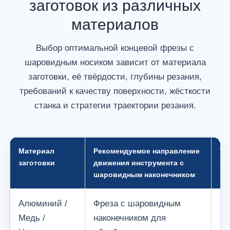
заготовок из различных
материалов
Выбор оптимальной концевой фрезы с
шаровидным носиком зависит от материала
заготовки, её твёрдости, глубины резания,
требований к качеству поверхности, жёсткости
станка и стратегии траектории резания.
Материал
Рекомендуемое направление
Ти
заготовки
движения инструмента с
На
шаровидным наконечником
по
Алюминий /
Фреза с шаровидным
Ос
Медь /
наконечником для
ка