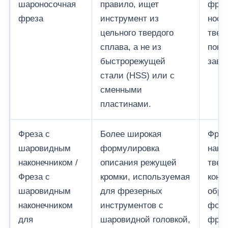
шароносочная
правило, ищет
фрез
фреза
инструмент из
носи
цельного твердого
твер
сплава, а не из
покр
быстрорежущей
зави
стали (HSS) или с
сменными
пластинами.
Фреза с
Более широкая
Фрез
шаровидным
формулировка
нако
наконечником /
описания режущей
твер
Фреза с
кромки, используемая
конт
шаровидным
для фрезерных
обра
наконечником
инструментов с
форм
для
шаровидной головкой,
фрез