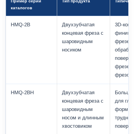
Пример серии
Тип продукта
Типична
каталогов
HMQ-2B
Двухзубчатая
3D-конт
концевая фреза с
финишн
шаровидным
фрезер
носиком
обработ
поверхн
фрезер
фрезой.
HMQ-2BH
Двухзубчатая
Больши
концевая фреза с
для глу
шаровидным
форм, г
носом и длинным
труднод
хвостовиком
поверхн