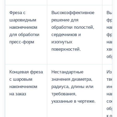
Фреза с
Высокоэффективное
Высо
шаровидным
решение для
фрез
наконечником
обработки полостей,
нако
для обработки
сердечников и
фрез
пресс-форм
изогнутых
нако
поверхностей.
хвос
обра
Концевая фреза
Нестандартные
Изго
с шаровым
значения диаметра,
твер
наконечником
радиуса, длины или
инст
на заказ
требования,
нако
указанные в чертеже.
соот
обра
к об