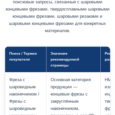
поисковые запросы, связанные с шаровыми
концевыми фрезами, твердосплавными шаровыми
концевыми фрезами, шаровыми резаками и
шаровыми концевыми фрезами для конкретных
материалов.
Поиск / Термин
Значение
Реко
покупателя
рекомендуемой
разви
страницы
Фреза с
Основная категория
HMQ-
шаровидным
продукции —
изго
наконечником /
концевые фрезы с
инди
Фрезы с
закруглённым
твер
шаровидным
наконечником,
фрез