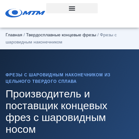
Перейти
к
содержанию
Главная
/
Твердосплавные концевые фрезы
/ Фрезы с
шаровидным наконечником
ФРЕЗЫ С ШАРОВИДНЫМ НАКОНЕЧНИКОМ ИЗ
ЦЕЛЬНОГО ТВЕРДОГО СПЛАВА
Производитель и
поставщик концевых
фрез с шаровидным
носом