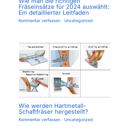
Wie man die richtigen
Fräseinsätze für 2024 auswählt:
Ein detaillierter Leitfaden
Kommentar verfassen
/
Uncategorized
/ Von
Jiang.xu
/
Mai 24, 2023
Wie werden Hartmetall-
Schaftfräser hergestellt?
Kommentar verfassen
/
Uncategorized
/ Von
Jiang.xu
/
Mai 30, 2023