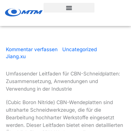
Zum
Inhalt
springen
Kommentar verfassen
|
Uncategorized
| Von
Jiang.xu
|
8 Lesezeit
|
3. Februar 2026
Umfassender Leitfaden für CBN-Schneidplatten:
Zusammensetzung, Anwendungen und
Verwendung in der Industrie
(Cubic Boron Nitride) CBN-Wendeplatten sind
ultraharte Schneidwerkzeuge, die für die
Bearbeitung hochharter Werkstoffe eingesetzt
werden. Dieser Leitfaden bietet einen detaillierten