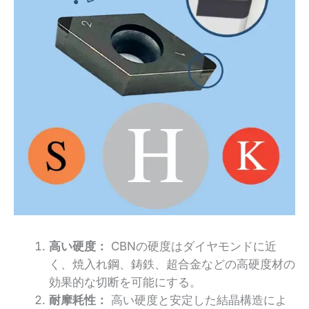
高い硬度：
CBNの硬度はダイヤモンドに近
く、焼入れ鋼、鋳鉄、超合金などの高硬度材の
効果的な切断を可能にする。
耐摩耗性：
高い硬度と安定した結晶構造によ