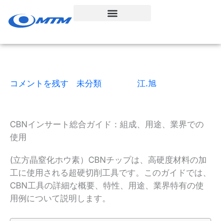
コ
ン
テ
ン
ツ
へ
ス
コメントを残す
|
未分類
| による
江.旭
|
8読了時間
|
2月 3, 2026
キ
ッ
プ
CBNインサート総合ガイド：組成、用途、業界での
使用
(立方晶窒化ホウ素）CBNチップは、高硬度材料の加
工に使用される超硬切削工具です。このガイドでは、
CBN工具の詳細な概要、特性、用途、業界特有の使
用例について説明します。