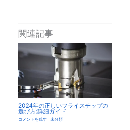
関連記事
2024年の正しいフライスチップの
選び方:詳細ガイド
コメントを残す
/
未分類
/ による
江.旭
/
5月 24,
2023