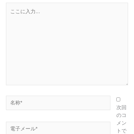
こ
こ
に
入
力...
名
称
次回
*
のコ
メン
電
トで
子