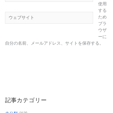
使用
メ
する
ー
ウ
ため
ル
ェ
ブラ
*
ブ
ウザ
サ
ーに
イ
自分の名前、メールアドレス、サイトを保存する。
ト
そ
れ
に
代
わ
記事カテゴリー
る
も