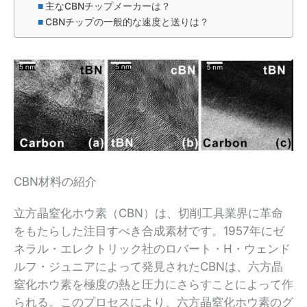
主なCBNチップメーカーは？
CBNチップの一般的な速度と送りは？
CBN材料の紹介
立方晶窒化ホウ素（CBN）は、切削工具業界に革命
をもたらした注目すべき合成素材です。1957年にゼ
ネラル・エレクトリック社のロバート・H・ウェンド
ルフ・ジュニアによって発見されたCBNは、六方晶
窒化ホウ素を極度の熱と圧力にさらすことによって作
られる。このプロセスにより、六方晶窒化ホウ素のグ