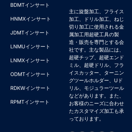
る
BDMTインサート
ジ
も
主に旋盤加工、フライス
*
HNMXインサート
加工、ドリル加工、ねじ
の
切り加工に使用される金
だ
JDMTインサート
属加工用超硬工具の製
：
造・販売を専門とする会
LNMUインサート
社です。主な製品には、
超硬チップ、超硬エンド
LNMXインサート
ミル、超硬ドリル、フラ
イスカッター、ターニン
ODMTインサート
グツールホルダー、Uド
RDKWインサート
リル、モジュラーツール
などがあります。また、
RPMTインサート
お客様のニーズに合わせ
たカスタマイズ加工も承
っております。
Korean
French