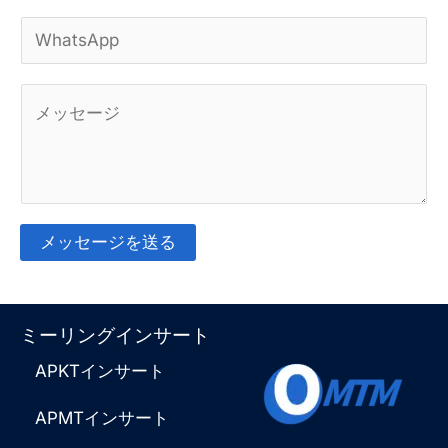
W
メ
h
ー
コ
a
ル
メ
t
*
ン
s
ト
A
ま
p
メッセージを送る
た
p
そ
は
*
れ
ミーリングインサート
メ
に
APKTインサート
ッ
代
セ
わ
APMTインサート
ー