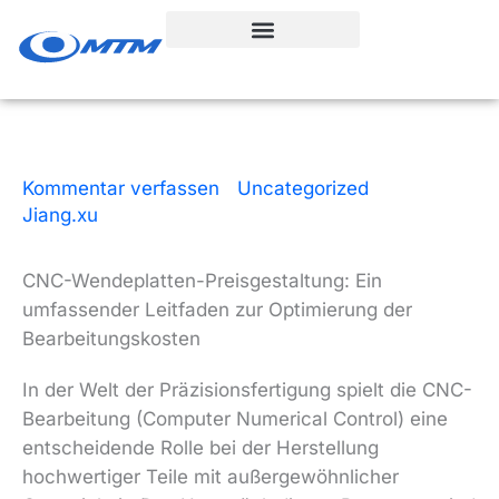
Zum
Inhalt
springen
Kommentar verfassen
|
Uncategorized
| Von
Jiang.xu
|
5 Lesezeit
|
9. Dezember 2025
CNC-Wendeplatten-Preisgestaltung: Ein
umfassender Leitfaden zur Optimierung der
Bearbeitungskosten
In der Welt der Präzisionsfertigung spielt die CNC-
Bearbeitung (Computer Numerical Control) eine
entscheidende Rolle bei der Herstellung
hochwertiger Teile mit außergewöhnlicher