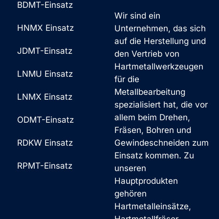
BDMT-Einsatz
e
a
Wir sind ein
r
HNMX Einsatz
Unternehmen, das sich
t
auf die Herstellung und
N
i
JDMT-Einsatz
den Vertrieb von
a
v
Hartmetallwerkzeugen
LNMU Einsatz
c
für die
:
Metallbearbeitung
h
LNMX Einsatz
spezialisiert hat, die vor
r
allem beim Drehen,
ODMT-Einsatz
i
Fräsen, Bohren und
c
RDKW Einsatz
Gewindeschneiden zum
Einsatz kommen. Zu
h
RPMT-Einsatz
unseren
t
Hauptprodukten
*
gehören
Hartmetalleinsätze,