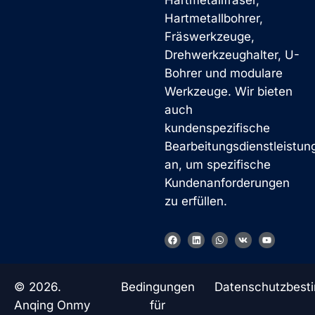
Hartmetallfräser,
Hartmetallbohrer,
Fräswerkzeuge,
Drehwerkzeughalter, U-
Bohrer und modulare
Werkzeuge. Wir bieten
auch
kundenspezifische
Bearbeitungsdienstleistun
an, um spezifische
Kundenanforderungen
zu erfüllen.
F
L
W
V
Y
a
i
h
k
o
c
n
a
u
e
k
t
t
b
e
s
u
o
d
a
b
© 2026.
Bedingungen
Datenschutzbes
o
i
p
e
k
n
p
Anqing Onmy
für