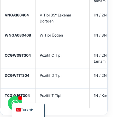
tamamı
VNGA160404
V Tipi 35° Eşkenar
1N / 2N
Dörtgen
Korean
WNGA080408
W Tipi Üçgen
1N / 3N
French
German
CCGW09T304
Pozitif C Tipi
1N / 2N / Ken
Japanese
tamamı
Chinese
Russian
DCGW11T304
Pozitif D Tipi
1N / 2N
Italian
Spanish
TCGW16T304
Pozitif T Tipi
1N / Kenarın 
English
Turkish