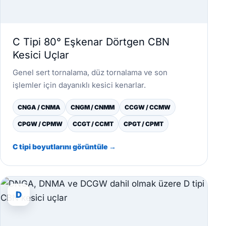
C Tipi 80° Eşkenar Dörtgen CBN
Kesici Uçlar
Genel sert tornalama, düz tornalama ve son
işlemler için dayanıklı kesici kenarlar.
CNGA / CNMA
CNGM / CNMM
CCGW / CCMW
CPGW / CPMW
CCGT / CCMT
CPGT / CPMT
C tipi boyutlarını görüntüle →
D