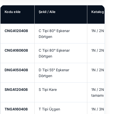
Kodu ekle
Şekil / Aile
Katalog Yapıla
CNGA120408
C Tipi 80° Eşkenar
1N / 2N
Dörtgen
CNGA160608
C Tipi 80° Eşkenar
1N / 2N
Dörtgen
DNGA150408
D Tipi 55° Eşkenar
1N / 2N / Uz
Dörtgen
SNGA120408
S Tipi Kare
1N / 2N / Ken
tamamı
TNGA160408
T Tipi Üçgen
1N / 3N / Ken