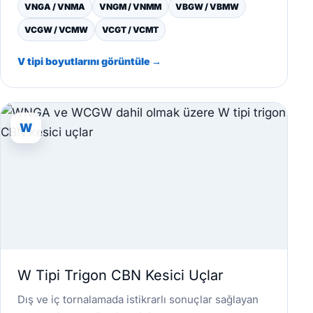
VNGA / VNMA
VNGM / VNMM
VBGW / VBMW
VCGW / VCMW
VCGT / VCMT
V tipi boyutlarını görüntüle →
W
W Tipi Trigon CBN Kesici Uçlar
Dış ve iç tornalamada istikrarlı sonuçlar sağlayan