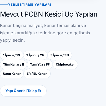
YERLEŞTIRME YAPILARI
Mevcut PCBN Kesici Uç Yapıları
Kenar başına maliyet, kenar temas alanı ve
işleme kararlılığı kriterlerine göre en gelişmiş
yapıyı seçin.
1 İpucu / 1N
2 İpucu / 2N
3 İpucu / 3N
Tüm Kenar / E
Tam Yüz / FF
Chipbreaker
Uzun Kenar
ER / EL Kenarı
Yapı Önerisi Talep Et