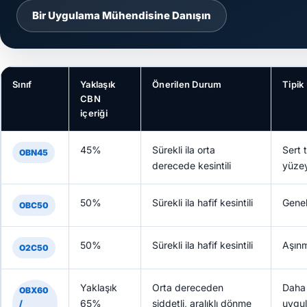
Bir Uygulama Mühendisine Danışın
Sınıf
Yaklaşık
Önerilen Durum
Tipik
CBN
içeriği
45%
Sürekli ila orta
Sert 
OBN45
derecede kesintili
yüzey
50%
Sürekli ila hafif kesintili
Genel
OBC50
50%
Sürekli ila hafif kesintili
Aşınm
O2C50
Yaklaşık
Orta dereceden
Daha 
OBX60
65%
şiddetli, aralıklı dönme
uygul
/