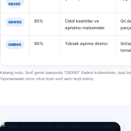
OBX65
85%
Ciddi kesintiler ve
Gri d
OBW85
aşındırıcı malzemeler
parça
90%
Yüksek aşınma direnci
Gri/s
OMB90
torna
Katalog notu: Sınıf genel bakışında “OBX60” ifadesi kullanılırken, bazı bo
Yayınlamadan önce nihai ticari sınıf adını teyit ediniz.