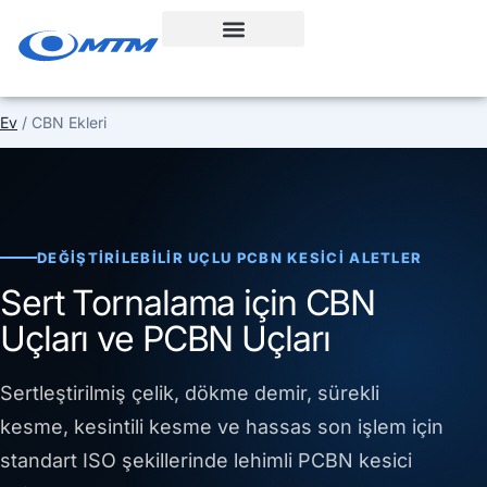
İçeriğe
geç
Ev
/ CBN Ekleri
DEĞIŞTIRILEBILIR UÇLU PCBN KESICI ALETLER
Sert Tornalama için CBN
Uçları ve PCBN Uçları
Sertleştirilmiş çelik, dökme demir, sürekli
kesme, kesintili kesme ve hassas son işlem için
standart ISO şekillerinde lehimli PCBN kesici