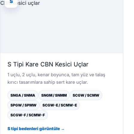
S
S Tipi Kare CBN Kesici Uçlar
1 uçlu, 2 uçlu, kenar boyunca, tam yüz ve talaş
kırıcı tasarımlara sahip sert kare uçlar.
SNGA / SNMA
SNGM / SNMM
SCGW / SCMW
SPGW / SPMW
SCGW-E / SCMW-E
SCGW-F / SCMW-F
S tipi bedenleri görüntüle →