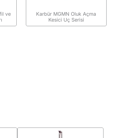
il ve
Karbür MGMN Oluk Açma
ı
Kesici Uç Serisi