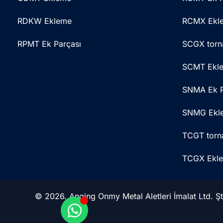
RDKW Ekleme
RCMX Ekl
RPMT Ek Parçası
SCGX torn
SCMT Ekl
SNMA Ek P
SNMG Ekl
TCGT torn
TCGX Ekl
© 2026. Anqing Onmy Metal Aletleri İmalat Ltd. Şti