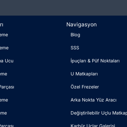
rı
Navigasyon
eme
Blog
eme
SSS
na Ucu
İpuçları & Püf Noktaları
eme
U Matkapları
arçası
Özel Frezeler
eme
Arka Nokta Yüz Aracı
eme
Değiştirilebilir Uçlu Matka
arçası
Karbür Uçlar Galerisi