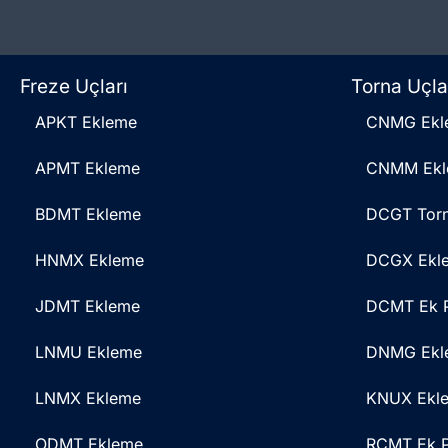
Freze Uçları
Torna Uçla
APKT Ekleme
CNMG Ekl
APMT Ekleme
CNMM Ekl
BDMT Ekleme
DCGT Tor
HNMX Ekleme
DCGX Ekl
JDMT Ekleme
DCMT Ek P
LNMU Ekleme
DNMG Ekl
LNMX Ekleme
KNUX Ekl
ODMT Ekleme
RCMT Ek P