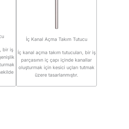
cu
İç Kanal Açma Takım Tutucu
 bir iş
İç kanal açma takım tutucuları, bir iş
enişlik
parçasının iç çapı içinde kanallar
şturmak
oluşturmak için kesici uçları tutmak
şekilde
üzere tasarlanmıştır.