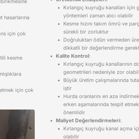
 birikmesine
Kırlangıç kuyruğu kanalları için 
yöntemleri zaman alıcı olabilir
et hasarlarına
Kesme hızını takım ömrü ve parç
sürekli bir zorluktur
ans için çok
Doğruluktan ödün vermeden üret
dikkatli bir değerlendirme gerekt
Kalite Kontrol
:
tili kesme
Kırlangıç kuyruğu kanallarının d
geometrileri nedeniyle zor olabil
lışlıklara
Büyük üretim çalışmalarında tutar
iştir
 etmek için çok
Hurda oranlarını en aza indirmek 
erken aşamalarında tespit etme
önemlidir
Maliyet Değerlendirmeleri:
Kırlangıç kuyruğu kanal açma içi
olabilir