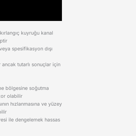
kırlangıç kuyruğu kanal
ptir
 veya spesifikasyon dışı
 ancak tutarlı sonuçlar için
me bölgesine soğutma
zor olabilir
ının hızlanmasına ve yüzey
lir
iyesi ile dengelemek hassas