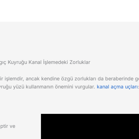
gıç Kuyruğu Kanal İşlemedeki Zorluklar
bir işlemdir, ancak kendine özgü zorlukları da beraberinde ge
kuyruğu yüzü kullanmanın önemini vurgular.
kanal açma uçları
ptir ve