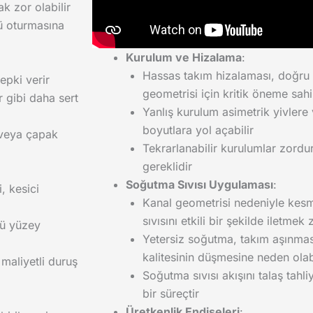
k zor olabilir
tü oturmasına
Kurulum ve Hizalama
:
Hassas takım hizalaması, doğru 
epki verir
geometrisi için kritik öneme sahi
 gibi daha sert
Yanlış kurulum asimetrik yivlere
boyutlara yol açabilir
veya çapak
Tekrarlanabilir kurulumlar zordur
gereklidir
Soğutma Sıvısı Uygulaması
:
, kesici
Kanal geometrisi nedeniyle kes
sıvısını etkili bir şekilde iletmek 
tü yüzey
Yetersiz soğutma, takım aşınmas
kalitesinin düşmesine neden olabi
 maliyetli duruş
Soğutma sıvısı akışını talaş tahl
bir süreçtir
Üretkenlik Endişeleri
: