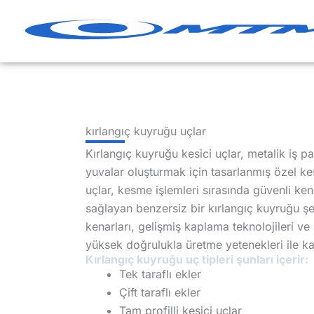
İçeriğe
geç
kırlangıç kuyruğu uçlar
Kırlangıç kuyruğu kesici uçlar, metalik iş p
yuvalar oluşturmak için tasarlanmış özel ke
uçlar, kesme işlemleri sırasında güvenli ken
sağlayan benzersiz bir kırlangıç kuyruğu şe
kenarları, gelişmiş kaplama teknolojileri ve 
yüksek doğrulukla üretme yetenekleri ile kar
Kırlangıç kuyruğu uç tipleri şunları içerir:
Tek taraflı ekler
Çift taraflı ekler
Tam profilli kesici uçlar