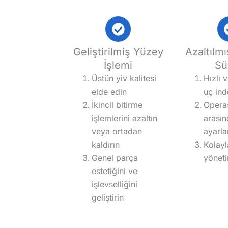
Geliştirilmiş Yüzey
Azaltılm
İşlemi
Sü
Üstün yiv kalitesi
Hızlı 
elde edin
uç in
İkincil bitirme
Opera
işlemlerini azaltın
arası
veya ortadan
ayarla
kaldırın
Kolayl
Genel parça
yöneti
estetiğini ve
işlevselliğini
geliştirin