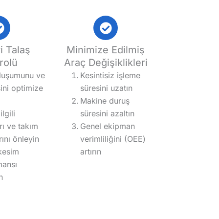
i Talaş
Minimize Edilmiş
rolü
Araç Değişiklikleri
oluşumunu ve
Kesintisiz işleme
sini optimize
süresini uzatın
Makine duruş
lgili
süresini azaltın
rı ve takım
Genel ekipman
rını önleyin
verimliliğini (OEE)
 kesim
artırın
mansı
n