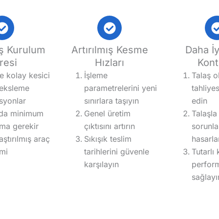
ış Kurulum
Artırılmış Kesme
Daha İy
resi
Hızları
Kont
ve kolay kesici
İşleme
Talaş 
deksleme
parametrelerini yeni
tahliye
syonlar
sınırlara taşıyın
edin
nda minimum
Genel üretim
Talaşla i
ma gerekir
çıktısını artırın
sorunla
aştırılmış araç
Sıkışık teslim
hasarla
mi
tarihlerini güvenle
Tutarlı
karşılayın
perfor
sağlayı