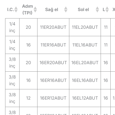
Adım
I.C.
Sağ el
Sol el
L
(TPI)
1/4
20
11ER20ABUT
11EL20ABUT
11
inç
1/4
16
11ER16ABUT
11EL16ABUT
11
inç
3/8
20
16ER20ABUT
16EL20ABUT
16
inç
3/8
16
16ER16ABUT
16EL16ABUT
16
inç
3/8
12
16ER12ABUT
16EL12ABUT
16
1
inç
3/8