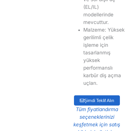
(EL/IL)
modellerinde
mevcuttur.
Malzeme: Yüksek
gerilimli çelik
işleme için
tasarlanmış
yüksek
performanslı
karbür diş açma
uçları.
Şimdi Teklif Alın
Tüm fiyatlandırma
seçeneklerinizi
keşfetmek için satış