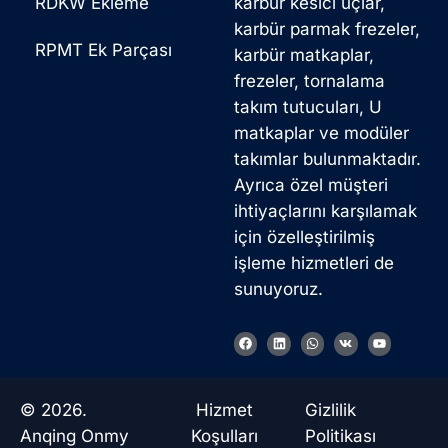
RDKW Ekleme
karbür kesici uçlar,
karbür parmak frezeler,
RPMT Ek Parçası
karbür matkaplar,
frezeler, tornalama
takım tutucuları, U
matkaplar ve modüler
takımlar bulunmaktadır.
Ayrıca özel müşteri
ihtiyaçlarını karşılamak
için özelleştirilmiş
işleme hizmetleri de
sunuyoruz.
F
L
W
V
Y
a
i
h
k
o
c
n
a
u
e
k
t
t
b
e
s
u
o
d
a
b
© 2026.
Hizmet
Gizlilik
o
i
p
e
k
n
p
Anqing Onmy
Koşulları
Politikası