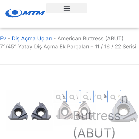
İçeriğe
geç
Ev
-
Diş Açma Uçları
-
American Buttress (ABUT)
7°/45° Yatay Diş Açma Ek Parçaları – 11 / 16 / 22 Serisi
American
Buttress
(ABUT)