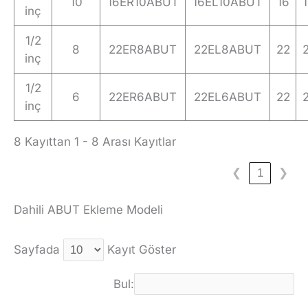
10
16ER10ABUT
16EL10ABUT
16
1
inç
1/2
8
22ER8ABUT
22EL8ABUT
22
2
inç
1/2
6
22ER6ABUT
22EL6ABUT
22
2
inç
8 Kayıttan 1 - 8 Arası Kayıtlar
❮
1
❯
Dahili ABUT Ekleme Modeli
Sayfada
Kayıt Göster
Bul: