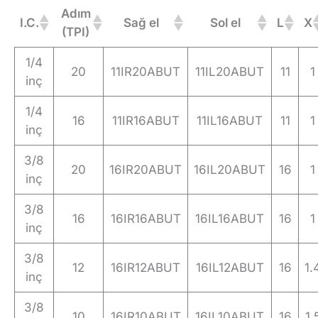
Adım
I.C.
Sağ el
Sol el
L
X
(TPI)
1/4
20
11IR20ABUT
11IL20ABUT
11
1
inç
1/4
16
11IR16ABUT
11IL16ABUT
11
1
inç
3/8
20
16IR20ABUT
16IL20ABUT
16
1
inç
3/8
16
16IR16ABUT
16IL16ABUT
16
1
inç
3/8
12
16IR12ABUT
16IL12ABUT
16
1.
inç
3/8
10
16IR10ABUT
16IL10ABUT
16
1.