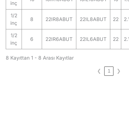
inç
1/2
8
22IR8ABUT
22IL8ABUT
22
2.
inç
1/2
6
22IR6ABUT
22IL6ABUT
22
2.
inç
8 Kayıttan 1 - 8 Arası Kayıtlar
❮
1
❯