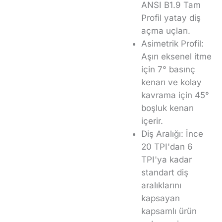
ANSI B1.9 Tam
Profil yatay diş
açma uçları.
Asimetrik Profil:
Aşırı eksenel itme
için 7° basınç
kenarı ve kolay
kavrama için 45°
boşluk kenarı
içerir.
Diş Aralığı: İnce
20 TPI'dan 6
TPI'ya kadar
standart diş
aralıklarını
kapsayan
kapsamlı ürün