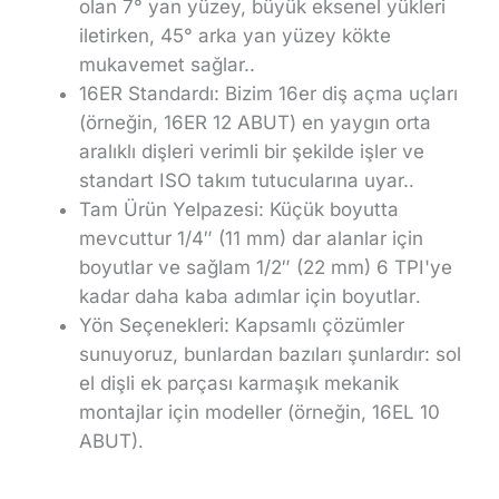
olan 7° yan yüzey, büyük eksenel yükleri
iletirken, 45° arka yan yüzey kökte
mukavemet sağlar.
.
16ER Standardı:
Bizim
16er diş açma uçları
(örneğin, 16ER 12 ABUT) en yaygın orta
aralıklı dişleri verimli bir şekilde işler ve
standart ISO takım tutucularına uyar.
.
Tam Ürün Yelpazesi:
Küçük boyutta
mevcuttur
1/4″ (11 mm)
dar alanlar için
boyutlar ve sağlam
1/2″ (22 mm)
6 TPI'ye
kadar daha kaba adımlar için boyutlar
.
Yön Seçenekleri:
Kapsamlı çözümler
sunuyoruz, bunlardan bazıları şunlardır:
sol
el dişli ek parçası
karmaşık mekanik
montajlar için modeller (örneğin, 16EL 10
ABUT)
.