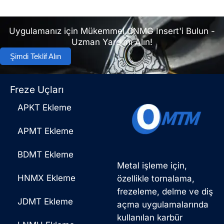
Uygulamanız için Mükemmel CNMG Insert'i Bulun -
Uzman Yardımı Alın!
Şimdi Teklif Alın
Freze Uçları
APKT Ekleme
APMT Ekleme
BDMT Ekleme
Metal işleme için,
HNMX Ekleme
özellikle tornalama,
frezeleme, delme ve diş
JDMT Ekleme
açma uygulamalarında
kullanılan karbür