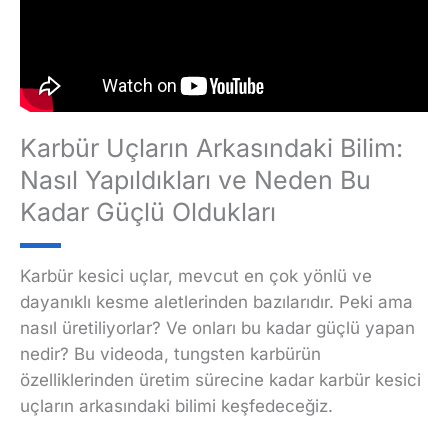
Karbür Uçların Arkasındaki Bilim:
Nasıl Yapıldıkları ve Neden Bu
Kadar Güçlü Oldukları
Karbür kesici uçlar, mevcut en çok yönlü ve
dayanıklı kesme aletlerinden bazılarıdır. Peki ama
nasıl üretiliyorlar? Ve onları bu kadar güçlü yapan
nedir? Bu videoda, tungsten karbürün
özelliklerinden üretim sürecine kadar karbür kesici
uçların arkasındaki bilimi keşfedeceğiz.