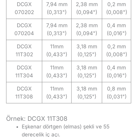
DCGX
7,94 mm
2,38 mm
0,2 mm
070202
(0,313")
(0,094")
(0,008")
DCGX
7,94 mm
2,38 mm
0,4 mm
070204
(0,313")
(0,094")
(0,016")
DCGX
11mm
3,18 mm
0,2 mm
11T302
(0,433")
(0,125")
(0,008")
DCGX
11mm
3,18 mm
0,4 mm
11T304
(0,433")
(0,125")
(0,016")
DCGX
11mm
3,18 mm
0,8 mm
11T308
(0,433")
(0,125")
(0,031")
Örnek: DCGX 11T308
Eşkenar dörtgen (elmas) şekli ve 55
derecelik iç açı.