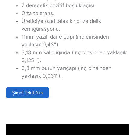
7 derecelik pozitif boşluk açısı.
Orta tolerans.
Üreticiye özel talaş kırıcı ve delik
konfigürasyonu.
11mm yazılı daire çapı (inç cinsinden
yaklaşık 0,43″).
3,18 mm kalınlığında (inç cinsinden yaklaşık
0,125 ″).
0,8 mm burun yarıçapı (inç cinsinden
yaklaşık 0,031″).
Şimdi Teklif Alın