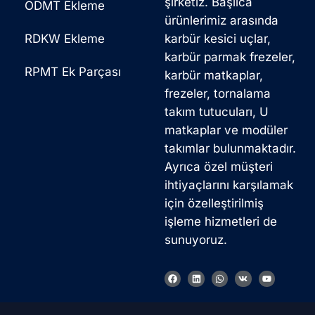
şirketiz. Başlıca
ODMT Ekleme
ürünlerimiz arasında
RDKW Ekleme
karbür kesici uçlar,
karbür parmak frezeler,
RPMT Ek Parçası
karbür matkaplar,
frezeler, tornalama
takım tutucuları, U
matkaplar ve modüler
takımlar bulunmaktadır.
Ayrıca özel müşteri
ihtiyaçlarını karşılamak
için özelleştirilmiş
işleme hizmetleri de
sunuyoruz.
F
L
W
V
Y
a
i
h
k
o
c
n
a
u
e
k
t
t
b
e
s
u