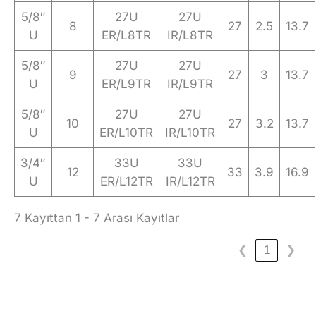
5/8″
27U
27U
8
27
2.5
13.7
U
ER/L8TR
IR/L8TR
5/8″
27U
27U
9
27
3
13.7
U
ER/L9TR
IR/L9TR
5/8″
27U
27U
10
27
3.2
13.7
U
ER/L10TR
IR/L10TR
3/4″
33U
33U
12
33
3.9
16.9
U
ER/L12TR
IR/L12TR
7 Kayıttan 1 - 7 Arası Kayıtlar
❮
1
❯