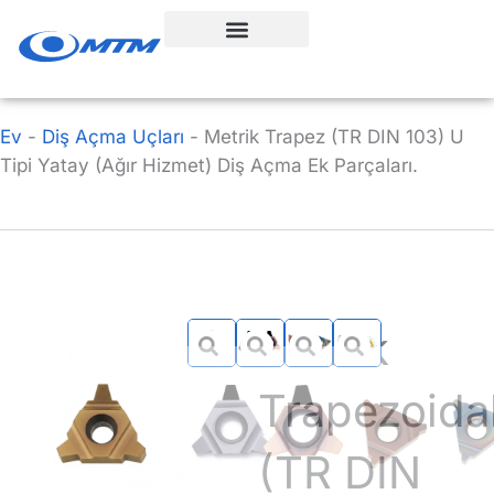
İçeriğe
geç
Ev
-
Diş Açma Uçları
-
Metrik Trapez (TR DIN 103) U
Tipi Yatay (Ağır Hizmet) Diş Açma Ek Parçaları.
Metrik
Trapezoida
(TR DIN