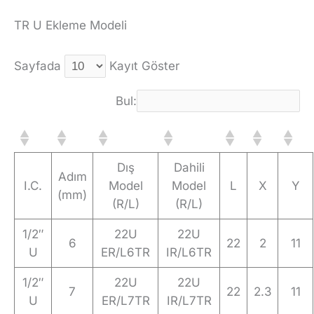
TR U Ekleme Modeli
Sayfada
Kayıt Göster
Bul:
Dış
Dahili
Adım
I.C.
Model
Model
L
X
Y
(mm)
(R/L)
(R/L)
1/2″
22U
22U
6
22
2
11
U
ER/L6TR
IR/L6TR
1/2″
22U
22U
7
22
2.3
11
U
ER/L7TR
IR/L7TR