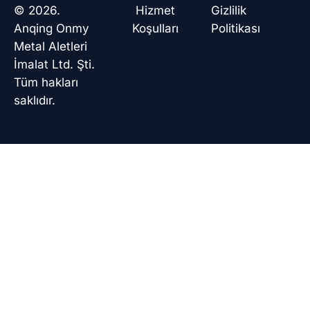
o
d
a
b
© 2026.
Hizmet
Gizlilik
o
i
p
e
k
n
p
Anqing Onmy
Koşulları
Politikası
Metal Aletleri
İmalat Ltd. Şti.
Tüm hakları
saklıdır.