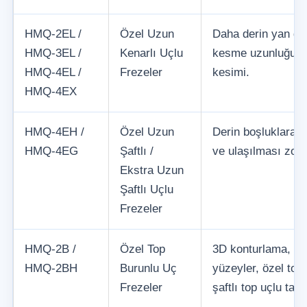
HMQ-2EL /
Özel Uzun
Daha derin yan du
HMQ-3EL /
Kenarlı Uçlu
kesme uzunluğu ve 
HMQ-4EL /
Frezeler
kesimi.
HMQ-4EX
HMQ-4EH /
Özel Uzun
Derin boşluklara e
HMQ-4EG
Şaftlı /
ve ulaşılması zor 
Ekstra Uzun
Şaftlı Uçlu
Frezeler
HMQ-2B /
Özel Top
3D konturlama, kal
HMQ-2BH
Burunlu Uç
yüzeyler, özel top
Frezeler
şaftlı top uçlu takı