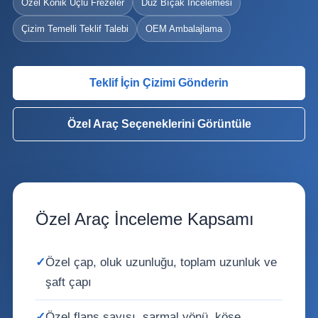
Özel Konik Uçlu Frezeler
Düz Bıçak İncelemesi
Çizim Temelli Teklif Talebi
OEM Ambalajlama
Teklif İçin Çizimi Gönderin
Özel Araç Seçeneklerini Görüntüle
Özel Araç İnceleme Kapsamı
✓
Özel çap, oluk uzunluğu, toplam uzunluk ve
şaft çapı
✓
Özel flanş sayısı, sarmal yönü, köşe