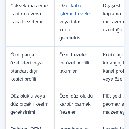
Yüksek malzeme
Özel
kaba
Diş şekli, o
kaldırma veya
işleme frezeleri
kaplama, ke
kaba frezeleme
veya talaş
mukavemeti
kırıcı
uzunluğu.
geometrisi
Özel parça
Özel frezeler
Konik açı, p
özellikleri veya
ve özel profilli
kırlangıç kuy
standart dışı
takımlar
kanal profili
kesici profili
veya özel y
Düz oluklu veya
Özel düz oluklu
Flüt şekli, 
düz bıçaklı kesim
karbür parmak
geometrisi,
gereksinimi
frezeler
malzemeye 