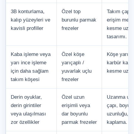
3B konturlama,
Özel top
Takım çapı, 
kalıp yüzeyleri ve
burunlu parmak
erişim mesa
kavisli profiller
frezeler
kesme uzunl
tasarımı.
Kaba işleme veya
Özel köşe
Köşe yarıçap
yarı ince işleme
yarıçaplı /
karbür kalit
için daha sağlam
yuvarlak uçlu
kesme uzun
takım köşesi
frezeler
Derin oyuklar,
Özel uzun
Uzanma uzu
derin girintiler
erişimli veya
çapı, boyun
veya ulaşılması
dar boyunlu
uzunluğu, ş
zor özellikler
parmak frezeler
kaplama.