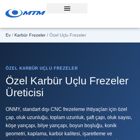
İçeriğe
geç
Ev
/
Karbür Frezeler
/ Özel Uçlu Frezeler
ÖZEL KARBÜR UÇLU FREZELER
Özel Karbür Uçlu Frezeler
Üreticisi
ONMY, standart dışı CNC frezeleme ihtiyaçları için özel
çap, oluk uzunluğu, toplam uzunluk, şaft çapı, oluk sayısı,
köşe yarıçapı, bilye yarıçapı, boyun boşluğu, konik
geometri, kaplama, karbür kalitesi, işaretleme ve