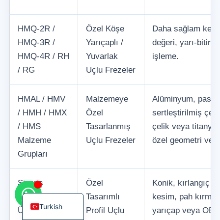
HMQ-2R /
Özel Köşe
Daha sağlam kesic
HMQ-3R /
Yarıçaplı /
değeri, yarı-bitir
HMQ-4R / RH
Yuvarlak
işleme.
Korean
/ RG
Uçlu Frezeler
French
German
HMAL / HMV
Malzemeye
Alüminyum, paslan
Japanese
/ HMH / HMX
Özel
sertleştirilmiş çeli
Chinese
/ HMS
Tasarlanmış
çelik veya titanyu
Malzeme
Uçlu Frezeler
özel geometri ve 
Russian
Grupları
Italian
Spanish
Sipariş
Özel
Konik, kırlangıç ku
English
Üzerine
Tasarımlı
kesim, pah kırma,
Turkish
Üretim
Profil Uçlu
yarıçap veya OEM 