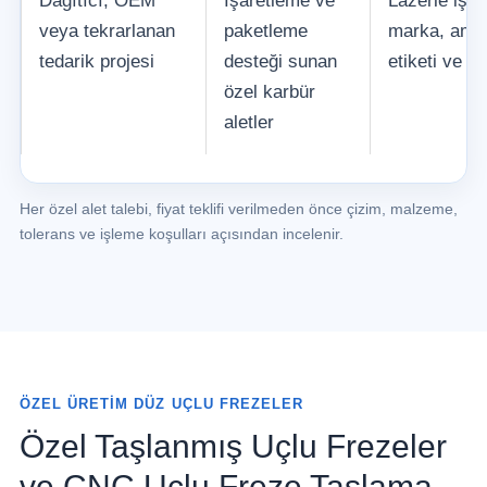
Dağıtıcı, OEM
İşaretleme ve
Lazerle işar
veya tekrarlanan
paketleme
marka, amba
tedarik projesi
desteği sunan
etiketi ve par
özel karbür
aletler
Her özel alet talebi, fiyat teklifi verilmeden önce çizim, malzeme,
tolerans ve işleme koşulları açısından incelenir.
ÖZEL ÜRETIM DÜZ UÇLU FREZELER
Özel Taşlanmış Uçlu Frezeler
ve CNC Uçlu Freze Taşlama