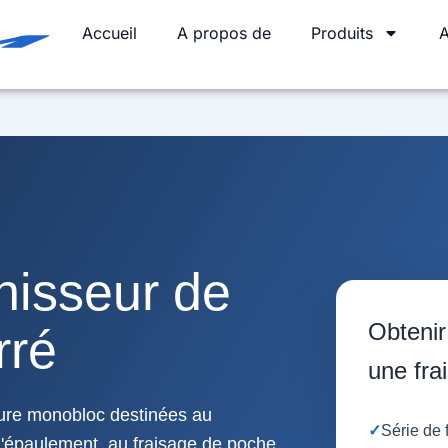
Accueil
A propos de
Produits
A
rnisseur de
Obteni
rré
une fra
ure monobloc destinées au
✓
Série de 
d'épaulement, au fraisage de poche,