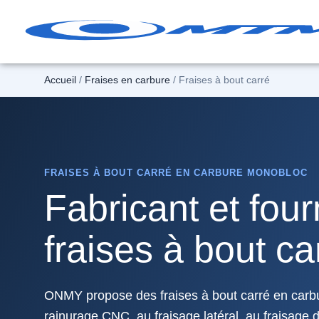
Aller
au
contenu
Accueil
/
Fraises en carbure
/ Fraises à bout carré
FRAISES À BOUT CARRÉ EN CARBURE MONOBLOC
Fabricant et fou
fraises à bout ca
ONMY propose des fraises à bout carré en carb
rainurage CNC, au fraisage latéral, au fraisage 