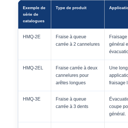
Exemple de
Type de produit
Applicati
série de
catalogues
HMQ-2E
Fraise à queue
Fraisage 
carrée à 2 cannelures
général e
évacuati
HMQ-2EL
Fraise carrée à deux
Une long
cannelures pour
applicati
arêtes longues
fraisage l
HMQ-3E
Fraise à queue
Évacuatio
carrée à 3 dents
coupe pou
général.