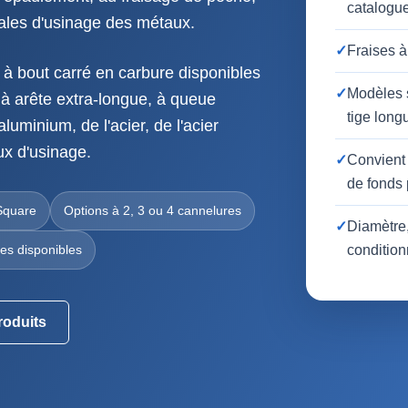
catalogu
rales d'usinage des métaux.
✓
Fraises à
 à bout carré en carbure disponibles
✓
Modèles s
, à arête extra-longue, à queue
tige long
luminium, de l'acier, de l'acier
ux d'usinage.
✓
Convient 
de fonds 
Square
Options à 2, 3 ou 4 cannelures
✓
Diamètre,
es disponibles
conditio
roduits