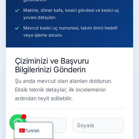
Makine, döner kafa, kesici gövdesi ve kesici uç
yuvası detayları
Mevcut kesici uç numunesi, takım ömrü hedefi
veya işleme sorunu
Korean
French
German
Çiziminizi ve Başvuru
Bilgilerinizi Gönderin
Japanese
Chinese
Şu anda mevcut olan alanları doldurun.
Eksik teknik detaylar, ilk incelemenin
Russian
ardından teyit edilebilir.
Italian
Spanish
English
İ
s
Turkish
A
S