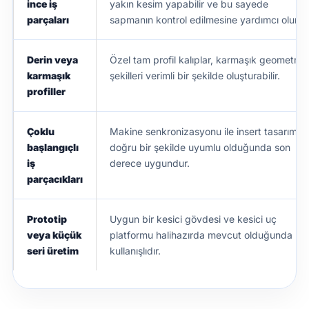
ince iş
yakın kesim yapabilir ve bu sayede
parçaları
sapmanın kontrol edilmesine yardımcı olur.
Derin veya
Özel tam profil kalıplar, karmaşık geometrik
karmaşık
şekilleri verimli bir şekilde oluşturabilir.
profiller
Çoklu
Makine senkronizasyonu ile insert tasarımı
başlangıçlı
doğru bir şekilde uyumlu olduğunda son
iş
derece uygundur.
parçacıkları
Prototip
Uygun bir kesici gövdesi ve kesici uç
veya küçük
platformu halihazırda mevcut olduğunda
seri üretim
kullanışlıdır.