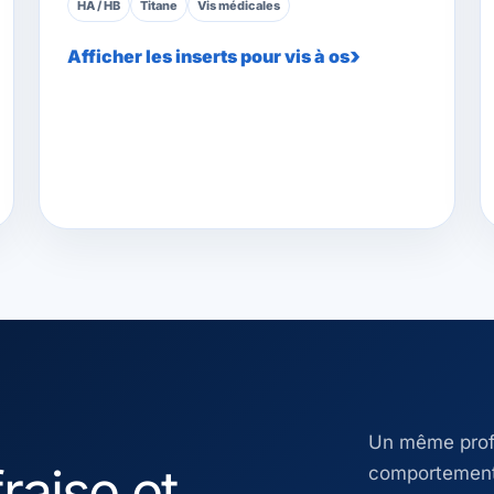
HA / HB
Titane
Vis médicales
Afficher les inserts pour vis à os
Un même profi
raise et
comportement d