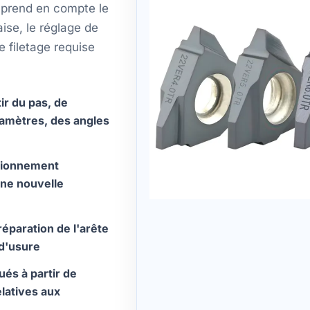
 prend en compte le
aise, le réglage de
de filetage requise
ir du pas, de
iamètres, des angles
itionnement
une nouvelle
éparation de l'arête
d'usure
és à partir de
elatives aux