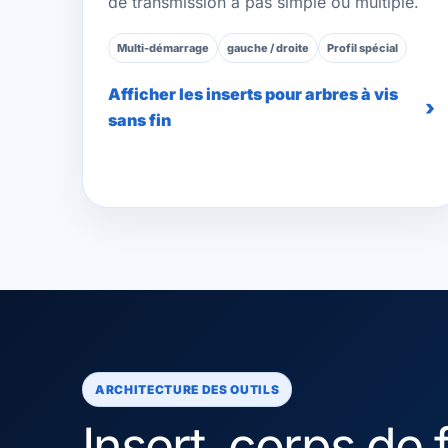
de transmission à pas simple ou multiple.
Multi-démarrage
gauche / droite
Profil spécial
Afficher les inserts pour arbres à vis
sans fin
ARCHITECTURE DES OUTILS
Insert, corps de f