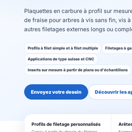
Plaquettes en carbure à profil sur mesure
de fraise pour arbres à vis sans fin, vis à
autres filetages externes longs ou compl
Profils à filet simple et à filet multiple
Filetages à ga
Applications de type suisse et CNC
Inserts sur mesure à partir de plans ou d'échantillons
Envoyez votre dessin
Découvrir les a
Profils de filetage personnalisés
Arêtes
Conçu à partir du dessin du filetage
Examen 