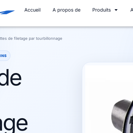
Accueil
A propos de
Produits
A
ettes de filetage par tourbillonnage
INS
 de
age