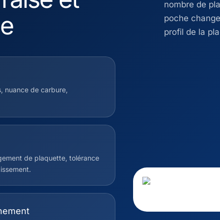
nombre de plaq
ne
poche changen
profil de la p
s, nuance de carbure,
ement de plaquette, tolérance
dissement.
onnement