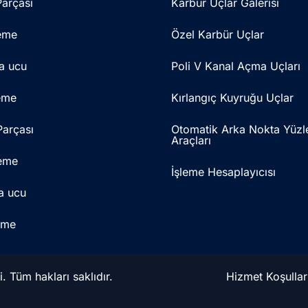
arçası
Karbür Uçlar Galerisi
eme
Özel Karbür Uçlar
a ucu
Poli V Kanal Açma Uçları
eme
Kırlangıç Kuyruğu Uçlar
arçası
Otomatik Arka Nokta Yüzl
Araçları
eme
İşleme Hesaplayıcısı
a ucu
eme
. Tüm hakları saklıdır.
Hizmet Koşullar