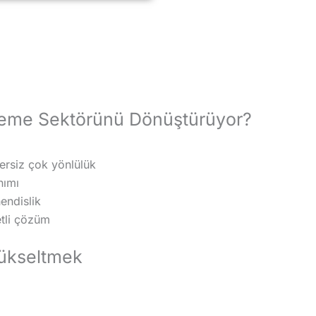
leme Sektörünü Dönüştürüyor?
zersiz çok yönlülük
nımı
endislik
etli çözüm
 Yükseltmek