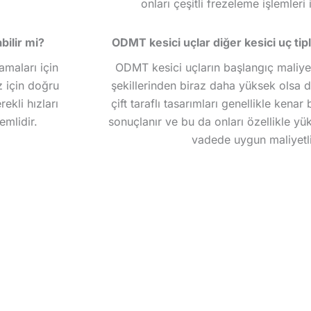
onları çeşitli frezeleme işlemleri 
bilir mi?
ODMT kesici uçlar diğer kesici uç tip
amaları için
ODMT kesici uçların başlangıç maliyet
z için doğru
şekillerinden biraz daha yüksek olsa 
ekli hızları
çift taraflı tasarımları genellikle kena
emlidir.
sonuçlanır ve bu da onları özellikle yü
vadede uygun maliyetli 