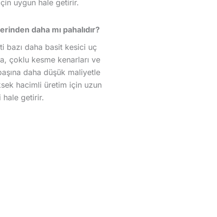
için uygun hale getirir.
lerinden daha mı pahalıdır?
i bazı daha basit kesici uç
da, çoklu kesme kenarları ve
r başına daha düşük maliyetle
ksek hacimli üretim için uzun
hale getirir.