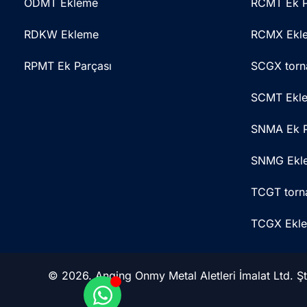
ODMT Ekleme
RCMT Ek P
RDKW Ekleme
RCMX Ekl
RPMT Ek Parçası
SCGX torn
SCMT Ekl
SNMA Ek P
SNMG Ekl
TCGT torn
TCGX Ekl
© 2026. Anqing Onmy Metal Aletleri İmalat Ltd. Şti