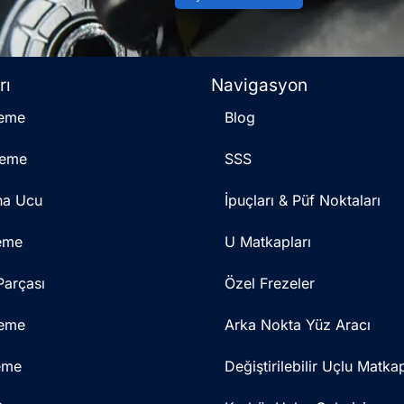
rı
Navigasyon
eme
Blog
eme
SSS
na Ucu
İpuçları & Püf Noktaları
eme
U Matkapları
arçası
Özel Frezeler
eme
Arka Nokta Yüz Aracı
eme
Değiştirilebilir Uçlu Matka