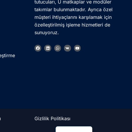
tutucuları, U matkaplar ve modüler
takımlar bulunmaktadır. Ayrıca özel
müşteri ihtiyaçlarını karşılamak için
özelleştirilmiş işleme hizmetleri de
sunuyoruz.
F
L
W
V
Y
Korean
a
i
h
k
o
c
n
a
u
eştirme
French
e
k
t
t
b
e
s
u
o
d
a
b
German
o
i
p
e
k
n
p
Japanese
Chinese
Russian
Italian
Spanish
ı
Gizlilik Politikası
English