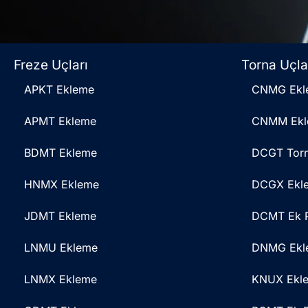
Freze Uçları
Torna Uçla
APKT Ekleme
CNMG Ekl
APMT Ekleme
CNMM Ekl
BDMT Ekleme
DCGT Tor
HNMX Ekleme
DCGX Ekl
JDMT Ekleme
DCMT Ek P
LNMU Ekleme
DNMG Ekl
LNMX Ekleme
KNUX Ekl