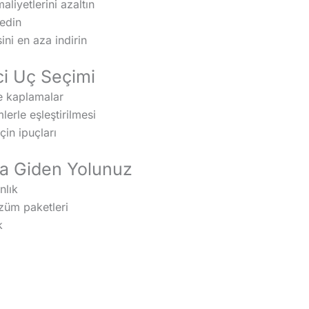
liyetlerini azaltın
 edin
ini en aza indirin
ci Uç Seçimi
ve kaplamalar
lerle eşleştirilmesi
in ipuçları
a Giden Yolunuz
nlık
özüm paketleri
k