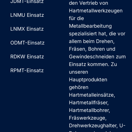
JDMT-Einsatz
den Vertrieb von
t
Hartmetallwerkzeugen
*
LNMU Einsatz
für die
Metallbearbeitung
LNMX Einsatz
spezialisiert hat, die vor
allem beim Drehen,
ODMT-Einsatz
Fräsen, Bohren und
RDKW Einsatz
Gewindeschneiden zum
Einsatz kommen. Zu
RPMT-Einsatz
unseren
Hauptprodukten
gehören
Hartmetalleinsätze,
Hartmetallfräser,
Hartmetallbohrer,
Fräswerkzeuge,
Drehwerkzeughalter, U-