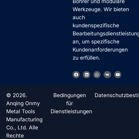
Bohrer und modulare
Werkzeuge. Wir bieten
auch
kundenspezifische
Bearbeitungsdienstleistun
an, um spezifische
Kundenanforderungen
zu erfüllen.
F
L
W
V
Y
a
i
h
k
o
c
n
a
u
e
k
t
t
b
e
s
u
o
d
a
b
© 2026.
Bedingungen
Datenschutzbes
o
i
p
e
k
n
p
Anqing Onmy
für
Metal Tools
Dienstleistungen
Manufacturing
Co., Ltd. Alle
Rechte