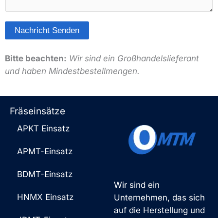
p
e
p
n
*
Nachricht Senden
t
A
a
l
Bitte beachten:
Wir sind ein Großhandelslieferant
r
t
und haben Mindestbestellmengen.
o
e
d
r
e
n
Fräseinsätze
r
a
N
APKT Einsatz
t
a
i
c
APMT-Einsatz
v
h
:
BDMT-Einsatz
r
Wir sind ein
i
HNMX Einsatz
Unternehmen, das sich
c
auf die Herstellung und
h