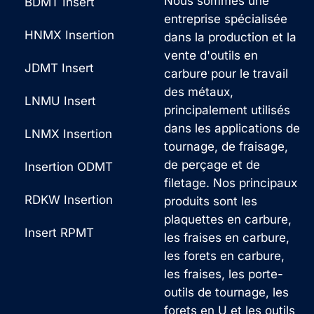
Nous sommes une
:
BDMT Insert
g
entreprise spécialisée
e
HNMX Insertion
dans la production et la
*
vente d'outils en
JDMT Insert
carbure pour le travail
des métaux,
LNMU Insert
principalement utilisés
dans les applications de
LNMX Insertion
tournage, de fraisage,
de perçage et de
Insertion ODMT
filetage. Nos principaux
RDKW Insertion
produits sont les
plaquettes en carbure,
Insert RPMT
les fraises en carbure,
les forets en carbure,
les fraises, les porte-
outils de tournage, les
forets en U et les outils