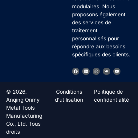
modulaires. Nous
proposons également
des services de
traitement
personnalisés pour
répondre aux besoins
spécifiques des clients.
Korean
F
L
W
V
Y
a
i
h
k
o
German
c
n
a
u
e
k
t
t
b
e
s
u
Japanese
o
d
a
b
© 2026.
Conditions
Politique de
o
i
p
e
Chinese
k
n
p
Anqing Onmy
d'utilisation
confidentialité
Russian
Metal Tools
Manufacturing
Italian
Co., Ltd. Tous
Spanish
droits
Turkish