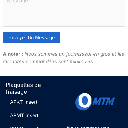
e
o
s
l
m
A
*
m
p
e
p
n
*
Envoyer Un Message
t
A
a
l
A noter :
Nous sommes un fournisseur en gros et les
i
t
quantités commandées sont minimales.
r
e
e
r
o
n
Plaquettes de
u
a
fraisage
m
t
e
APKT Insert
i
s
v
s
APMT Insert
e
a