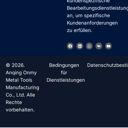
kundenspezifische
Bearbeitungsdienstleistun
an, um spezifische
Kundenanforderungen
zu erfüllen.
F
L
W
V
Y
a
i
h
k
o
c
n
a
u
e
k
t
t
b
e
s
u
o
d
a
b
© 2026.
Bedingungen
Datenschutzbes
o
i
p
e
k
n
p
Anqing Onmy
für
Metal Tools
Dienstleistungen
Manufacturing
Co., Ltd. Alle
Rechte
vorbehalten.