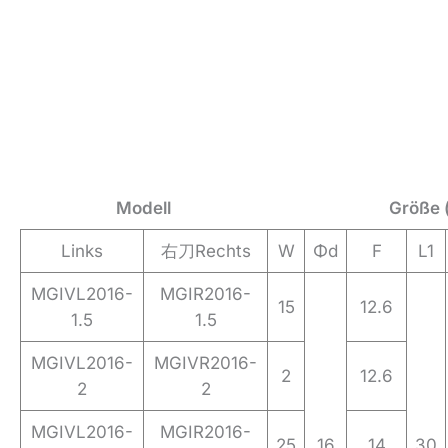
Modell
Größe 
Links
右刀Rechts
W
Φd
F
L1
MGIVL2016-
MGIR2016-
15
12.6
1.5
1.5
MGIVL2016-
MGIVR2016-
2
12.6
2
2
MGIVL2016-
MGIR2016-
25
16
14
30