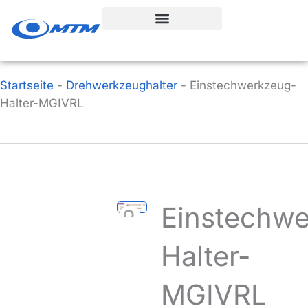
Zum
Inhalt
springen
Startseite
-
Drehwerkzeughalter
-
Einstechwerkzeug-
Halter-MGIVRL
Einstechw
Halter-
MGIVRL