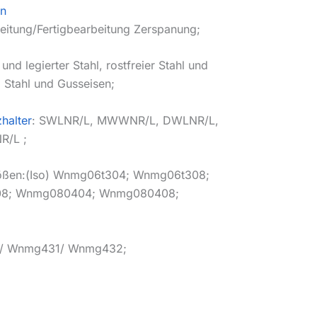
en
eitung/Fertigbearbeitung Zerspanung;
und legierter Stahl, rostfreier Stahl und
 Stahl und Gusseisen;
halter
: SWLNR/L, MWWNR/L, DWLNR/L,
/L ;
rößen:(Iso) Wnmg06t304; Wnmg06t308;
8; Wnmg080404; Wnmg080408;
2/ Wnmg431/ Wnmg432;