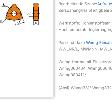
Bearbeitende Szene:
Aufrau
Zerspanung/Halbfertigbearb
Werkstoffe: Kohlenstoffstahl 
Hochtemperaturlegierungen,
Passend dazu
Wnmg Einsatz
WWLNR/L, MWMNN, MWLNR
Wnmg Hartmetall-Einsatzg
Wnmg060404; Wnmg06040
Wnmg080412;
(Ansi) Wnmg331/ Wnmg33