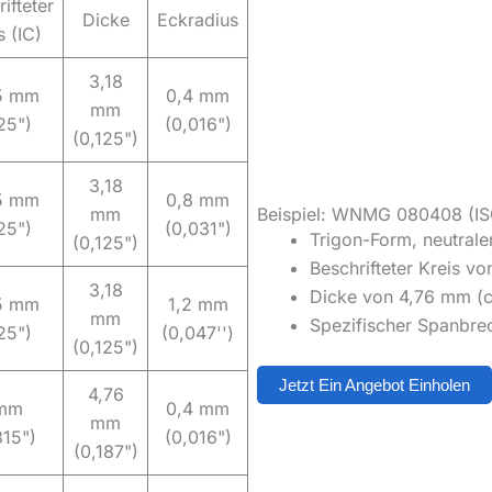
ifteter
Dicke
Eckradius
s (IC)
3,18
5 mm
0,4 mm
mm
25")
(0,016")
(0,125")
3,18
5 mm
0,8 mm
mm
Beispiel: WNMG 080408 (IS
25")
(0,031")
Trigon-Form, neutrale
(0,125")
Beschrifteter Kreis vo
3,18
Dicke von 4,76 mm (ca
5 mm
1,2 mm
mm
Spezifischer Spanbre
25")
(0,047'')
(0,125")
Jetzt Ein Angebot Einholen
4,76
mm
0,4 mm
mm
315")
(0,016")
(0,187")