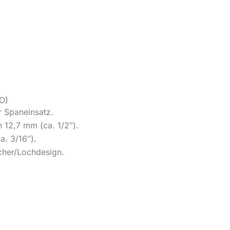
O)
r Spaneinsatz.
n 12,7 mm (ca. 1/2″).
. 3/16″).
cher/Lochdesign.