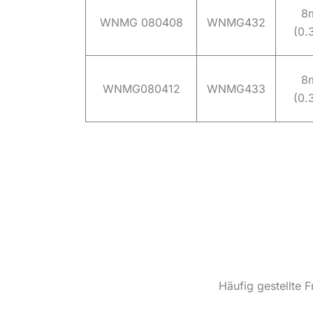
8
WNMG 080408
WNMG432
(0.
8
WNMG080412
WNMG433
(0.
Häufig gestellte 