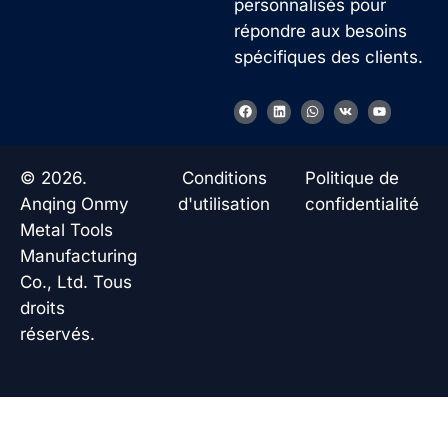
personnalisés pour
répondre aux besoins
spécifiques des clients.
F
L
W
V
Y
a
i
h
k
o
c
n
a
u
e
k
t
t
b
e
s
u
o
d
a
b
© 2026.
Conditions
Politique de
o
i
p
e
k
n
p
Anqing Onmy
d'utilisation
confidentialité
Metal Tools
Manufacturing
Co., Ltd. Tous
droits
réservés.