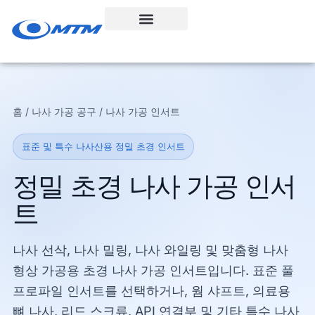
콘
텐
츠
로
건
너
홈 / 나사 가공 공구 / 나사 가공 인서트
뛰
기
표준 및 특수 나사산용 정밀 초경 인서트
정밀 초경 나사 가공 인서
트
나사 선삭, 나사 밀링, 나사 와일링 및 맞춤형 나사
형상 가공용 초경 나사 가공 인서트입니다. 표준 풀
프로파일 인서트를 선택하거나, 웜 샤프트, 의료용
뼈 나사, 리드 스크류, API 연결부 및 기타 특수 나사