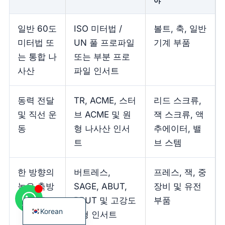
야
일반 60도
ISO 미터법 /
볼트, 축, 일반
미터법 또
UN 풀 프로파일
기계 부품
는 통합 나
또는 부분 프로
French
사산
파일 인서트
German
Japanese
동력 전달
TR, ACME, 스터
리드 스크류,
Chinese
및 직선 운
브 ACME 및 원
잭 스크류, 액
동
형 나사산 인서
추에이터, 밸
Russian
트
브 스템
Italian
Spanish
한 방향의
버트레스,
프레스, 잭, 중
Turkish
높은 축방
SAGE, ABUT,
장비 및 유전
English
향 하중
BBUT 및 고강도
부품
Korean
U형 인서트