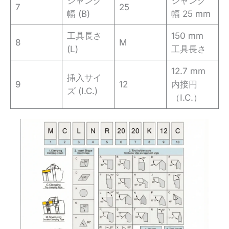
シャンク
シャンク
7
25
幅 (B)
幅 25 mm
工具長さ
150 mm
8
M
(L)
工具長さ
12.7 mm
挿入サイ
9
12
内接円
ズ (I.C.)
（I.C.）