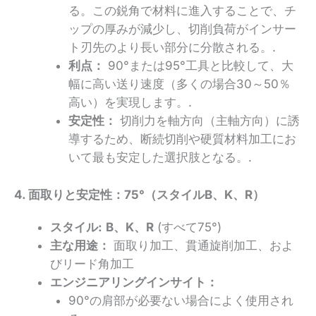
る。この鋭角で材料に進入することで、チ
ップの厚みが減少し、切削負荷がインサー
ト刃先のより長い部分に分散される。.
利点：
90°または95°工具と比較して、大
幅に高い送り速度（多くの場合30～50％
高い）を実現します。.
安定性：
切削力を軸方向（主軸方向）に誘
導するため、断続切削や硬質材料加工にお
いて最も安定した選択肢となる。.
4. 面取りと安定性：75°（スタイルB、K、R）
スタイル:
B、K、R
(すべて75°)
主な用途：
面取り加工、貫通旋削加工、およ
びリード角加工
エンジニアリングインサイト：
90°の肩部が必要ない場合によく使用され