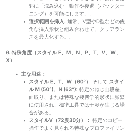
郭に「沈み込む」動作や後退（バックター
ニング）を可能にします。.
選択範囲を挿入:
通常、V型やD型などの鋭
角な挿入形状と組み合わせて、クリアラン
スを最大化する。.
6. 特殊角度（スタイル E、M、N、P、T、V、W、
X）
主な用途：
スタイル E、T、W（60°）
そして
スタイ
ル M (50°)、N (63°):
特定のねじ山段差、
面取り、または特殊な幾何学的形状に頻繁
に使用され、標準工具では干渉が生じる場
合がある。.
スタイルV（72度30分）：
特定のコピー
操作でよく見られる特殊なプロファイリン