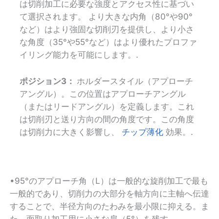
は切削加工に必要な強度とアクセス性に基づい
て選択されます。 より大きな内角（80°や90°
など）はより強固な切削刃を提供し、より小さ
な角度（35°や55°など）はより優れたプロファ
イリング能力を可能にします。.
ポジション3：
ホルダースタイル（アプローチ
アングル）。この位置はアプローチアングル
（またはリードアングル）を定義します。これ
は切削刃と送り方向の間の角度です。この角度
は切削力に大きく影響し、
チップ薄化
効果。.
•95°のアプローチ角（L）は一般的な旋削加工で最も
一般的であり、切削力の大部分を軸方向に主軸へ伝達
することで、半径方向のたわみを最小限に抑える。ま
た、面取り加工用に小さな肩（5°）を残す。.