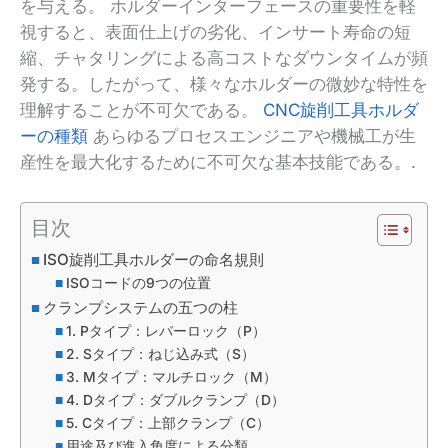
を与える。 ホルダーインターフェースの重要性を軽
視すると、表面仕上げの劣化、インサート寿命の短
縮、チャタリングによる高コストなダウンタイムが頻
発する。したがって、様々なホルダーの微妙な特性を
理解することが不可欠である。
CNC旋削工具ホルダ
ーの種類
あらゆるプロセスエンジニアや機械工が生
産性を最大化するために不可欠な基本技能である。.
目次
ISO旋削工具ホルダーの命名規則
ISOコードの9つの位置
クランプシステムの五つの柱
1. Pタイプ：レバーロック（P）
2. Sタイプ：ねじ込み式（S）
3. Mタイプ：マルチロック（M）
4. Dタイプ：ダブルクランプ（D）
5. Cタイプ：上部クランプ（C）
用途及び進入角度による分類