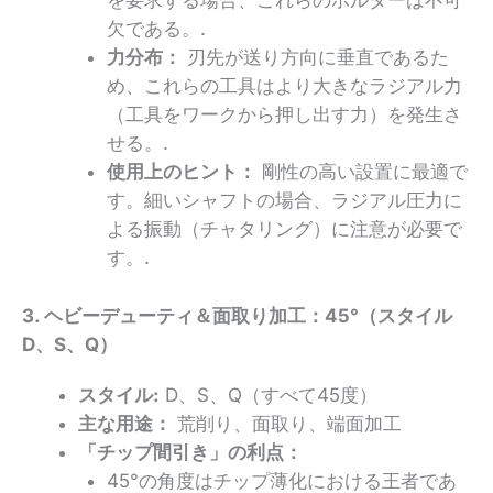
を要求する場合、これらのホルダーは不可
欠である。.
力分布：
刃先が送り方向に垂直であるた
め、これらの工具はより大きなラジアル力
（工具をワークから押し出す力）を発生さ
せる。.
使用上のヒント：
剛性の高い設置に最適で
す。細いシャフトの場合、ラジアル圧力に
よる振動（チャタリング）に注意が必要で
す。.
3. ヘビーデューティ＆面取り加工：45°（スタイル
D、S、Q）
スタイル:
D、S、Q（すべて45度）
主な用途：
荒削り、面取り、端面加工
「チップ間引き」の利点：
45°の角度はチップ薄化における王者であ