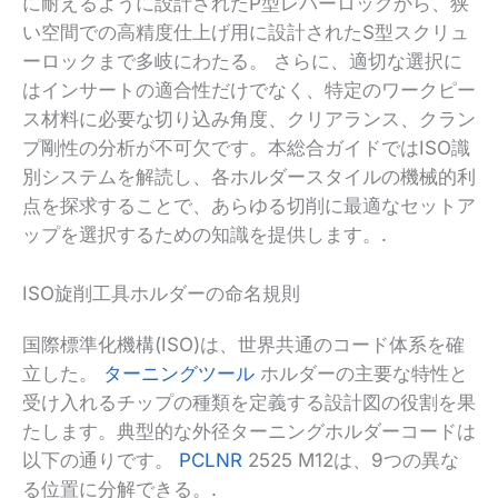
に耐えるように設計されたP型レバーロックから、狭
い空間での高精度仕上げ用に設計されたS型スクリュ
ーロックまで多岐にわたる。 さらに、適切な選択に
はインサートの適合性だけでなく、特定のワークピー
ス材料に必要な切り込み角度、クリアランス、クラン
プ剛性の分析が不可欠です。本総合ガイドではISO識
別システムを解読し、各ホルダースタイルの機械的利
点を探求することで、あらゆる切削に最適なセットア
ップを選択するための知識を提供します。.
ISO旋削工具ホルダーの命名規則
国際標準化機構(ISO)は、世界共通のコード体系を確
立した。
ターニングツール
ホルダーの主要な特性と
受け入れるチップの種類を定義する設計図の役割を果
たします。典型的な外径ターニングホルダーコードは
以下の通りです。
PCLNR
2525 M12は、9つの異な
る位置に分解できる。.