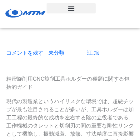
コ
ン
テ
ン
ツ
へ
ス
コメントを残す
|
未分類
| による
江.旭
|
15読了時間
|
2025年12月30日
キ
ッ
プ
精密旋削用CNC旋削工具ホルダーの種類に関する包
括的ガイド
現代の製造業というハイリスクな環境では、超硬チッ
プが最も注目されることが多いが、工具ホルダーは加
工工程の最終的な成功を左右する陰の立役者である。
工作機械のタレットと切削刃の間の重要な剛性リンク
として機能し、振動減衰、放熱、寸法精度に直接影響