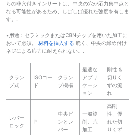
らの非穴付きインサートは、中央の穴が応力集中点と
なる可能性があるため、しばしば優れた強度を有しま
す。.
•用途：セラミックまたはCBNチップを用いた加工に
おいて必須。
材料を挿入する
脆く、中央の締め付け
ネジによる応力に耐えられない。.
最適な
剛性 &
クラン
ISOコー
クラン
アプリ
切りく
プ式
ド
プ機構
ケーシ
ずの流
ョン
れ
高剛
中央ピ
一般旋
性、優
レバー
P
ンとレ
削、荒
れた切
ロック
バー
加工
りくず