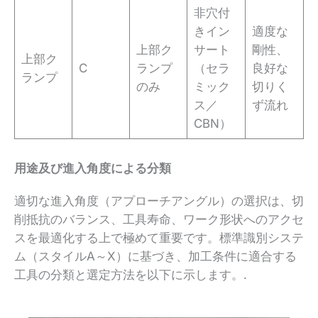
非穴付
きイン
適度な
上部ク
サート
剛性、
上部ク
C
ランプ
（セラ
良好な
ランプ
のみ
ミック
切りく
ス／
ず流れ
CBN）
用途及び進入角度による分類
適切な進入角度（アプローチアングル）の選択は、切
削抵抗のバランス、工具寿命、ワーク形状へのアクセ
スを最適化する上で極めて重要です。標準識別システ
ム（スタイルA～X）に基づき、加工条件に適合する
工具の分類と選定方法を以下に示します。.