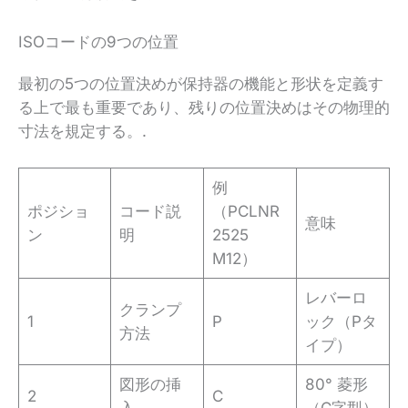
ISOコードの9つの位置
最初の5つの位置決めが保持器の機能と形状を定義す
る上で最も重要であり、残りの位置決めはその物理的
寸法を規定する。.
例
ポジショ
コード説
（PCLNR
意味
ン
明
2525
M12）
レバーロ
クランプ
1
P
ック（Pタ
方法
イプ）
図形の挿
80° 菱形
2
C
入
（C字型）