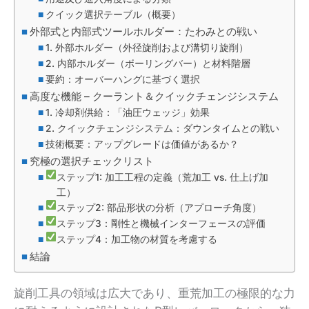
クイック選択テーブル（概要）
外部式と内部式ツールホルダー：たわみとの戦い
1. 外部ホルダー（外径旋削および溝切り旋削）
2. 内部ホルダー（ボーリングバー）と材料階層
要約：オーバーハングに基づく選択
高度な機能 – クーラント＆クイックチェンジシステム
1. 冷却剤供給：「油圧ウェッジ」効果
2. クイックチェンジシステム：ダウンタイムとの戦い
技術概要：アップグレードは価値があるか？
究極の選択チェックリスト
ステップ1: 加工工程の定義（荒加工 vs. 仕上げ加
工）
ステップ2: 部品形状の分析（アプローチ角度）
ステップ3：剛性と機械インターフェースの評価
ステップ4：加工物の材質を考慮する
結論
旋削工具の領域は広大であり、重荒加工の極限的な力