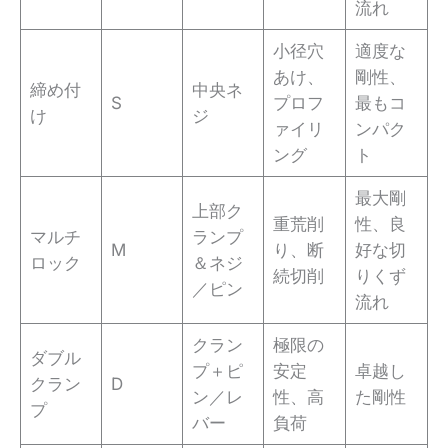
流れ
小径穴
適度な
あけ、
剛性、
締め付
中央ネ
S
プロフ
最もコ
け
ジ
ァイリ
ンパク
ング
ト
最大剛
上部ク
重荒削
性、良
マルチ
ランプ
M
り、断
好な切
ロック
＆ネジ
続切削
りくず
／ピン
流れ
クラン
極限の
ダブル
プ＋ピ
安定
卓越し
クラン
D
ン／レ
性、高
た剛性
プ
バー
負荷