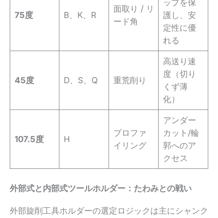
ップを保
面取り / リ
75度
B、K、R
護し、安
ード角
定性に優
れる
高送り速
度（切り
45度
D、S、Q
重荒削り
くず薄
化）
アンダー
プロファ
カット/輪
107.5度
H
イリング
郭へのア
クセス
外部式と内部式ツールホルダー：たわみとの戦い
外部旋削工具ホルダーの選定ロジックは主にシャンク