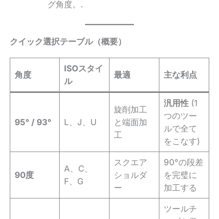
グ角度。.
クイック選択テーブル（概要）
ISOスタイ
角度
最適
主な利点
ル
汎用性
(1
旋削加工
つのツー
95° / 93°
L、J、U
と端面加
ルで全て
工
をこなす)
スクエア
90°の段差
A、C、
90度
ショルダ
を完璧に
F、G
ー
加工する
ツールチ