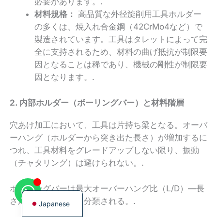
必要があります。.
材料規格：
高品質な外径旋削用工具ホルダー
の多くは、焼入れ合金鋼（42CrMo4など）で
製造されています。工具はタレットによって完
全に支持されるため、材料の曲げ抵抗が制限要
Korean
因となることは稀であり、機械の剛性が制限要
French
因となります。.
German
2. 内部ホルダー（ボーリングバー）と材料階層
Chinese
Russian
穴あけ加工において、工具は片持ち梁となる。オーバ
ーハング（ホルダーから突き出た長さ）が増加するに
Italian
つれ、工具材料をグレードアップしない限り、振動
Spanish
（チャタリング）は避けられない。.
Turkish
English
ボーリングバーは最大オーバーハング比（L/D）—長
さ対直径—によって分類される。.
Japanese