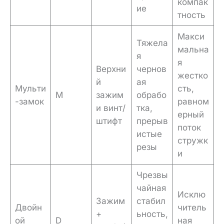
компак
ие
тность
Макси
Тяжела
мальна
я
я
Верхни
чернов
жестко
й
ая
Мульти
сть,
M
зажим
обрабо
-замок
равном
и винт/
тка,
ерный
штифт
прерыв
поток
истые
стружк
резы
и
Чрезвы
чайная
Исклю
Зажим
стабил
Двойн
читель
+
ьность,
ой
D
ная