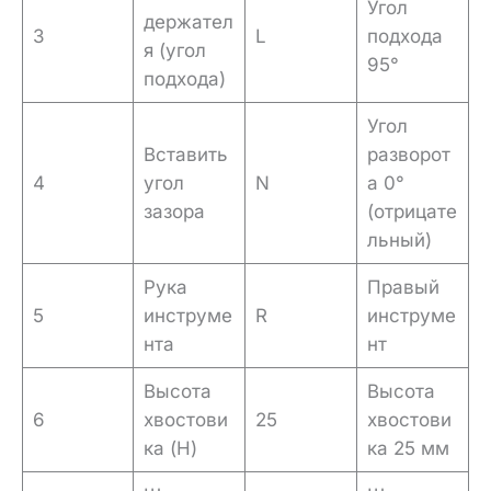
Угол
держател
3
L
подхода
я (угол
95°
подхода)
Угол
Вставить
разворот
4
угол
N
а 0°
зазора
(отрицате
льный)
Рука
Правый
5
инструме
R
инструме
нта
нт
Высота
Высота
6
хвостови
25
хвостови
ка (H)
ка 25 мм