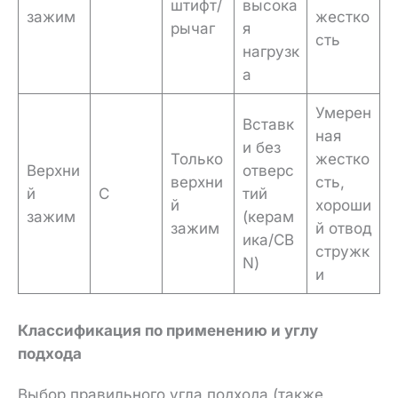
штифт/
высока
зажим
жестко
рычаг
я
сть
нагрузк
а
Умерен
Вставк
ная
и без
Только
жестко
Верхни
отверс
верхни
сть,
й
C
тий
й
хороши
зажим
(керам
зажим
й отвод
ика/CB
стружк
N)
и
Классификация по применению и углу
подхода
Выбор правильного угла подхода (также