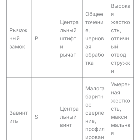
Высока
Общее
я
Центра
точени
жестко
Рычаж
льный
е,
сть,
ный
P
штифт
чернов
отличн
замок
и
ая
ый
рычаг
обрабо
отвод
тка
стружк
и
Умерен
Малога
ная
баритн
жестко
ое
Центра
сть,
Завинт
сверле
S
льный
макси
ить
ние,
винт
мальна
профил
я
ирован