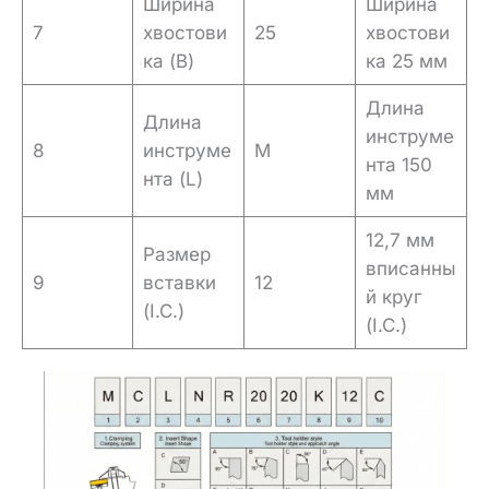
Ширина
Ширина
7
хвостови
25
хвостови
ка (B)
ка 25 мм
Длина
Длина
инструме
8
инструме
M
нта 150
нта (L)
мм
12,7 мм
Размер
вписанны
9
вставки
12
й круг
(I.C.)
(I.C.)