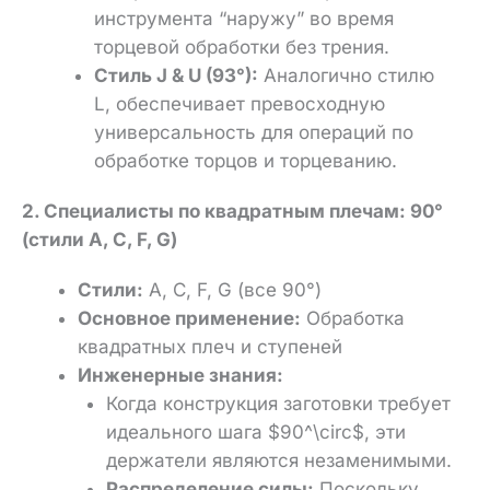
инструмента “наружу” во время
торцевой обработки без трения.
Стиль J & U (93°):
Аналогично стилю
L, обеспечивает превосходную
универсальность для операций по
обработке торцов и торцеванию.
2. Специалисты по квадратным плечам: 90°
(стили A, C, F, G)
Стили:
A, C, F, G (все 90°)
Основное применение:
Обработка
квадратных плеч и ступеней
Инженерные знания:
Когда конструкция заготовки требует
идеального шага $90^\circ$, эти
держатели являются незаменимыми.
Распределение силы:
Поскольку