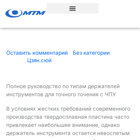
Перейти
к
содержанию
Оставить комментарий
|
Без категории
| По
ссылке
Цзян.сюй
|
15 минут чтения
|
30 декабря
2025 года
Полное руководство по типам держателей
инструментов для точного точения с ЧПУ
В условиях жестких требований современного
производства твердосплавная пластина часто
привлекает наибольшее внимание, однако
держатель инструмента остается невоспетым