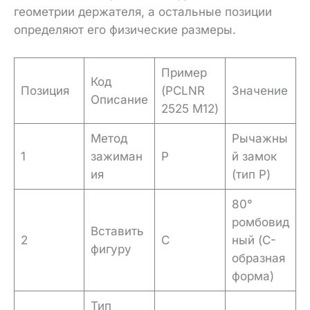
геометрии держателя, а остальные позиции
определяют его физические размеры.
Пример
Код
Позиция
(PCLNR
Значение
Описание
2525 M12)
Метод
Рычажны
1
зажиман
P
й замок
ия
(тип P)
80°
ромбовид
Вставить
2
C
ный (C-
фигуру
образная
форма)
Тип