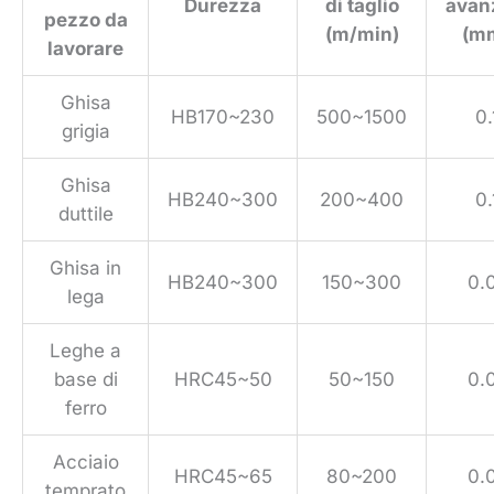
Durezza
di taglio
avan
pezzo da
(m/min)
(mm
lavorare
Ghisa
HB170~230
500~1500
0
grigia
Ghisa
HB240~300
200~400
0
duttile
Ghisa in
HB240~300
150~300
0.
lega
Leghe a
base di
HRC45~50
50~150
0.
ferro
Acciaio
HRC45~65
80~200
0.
temprato