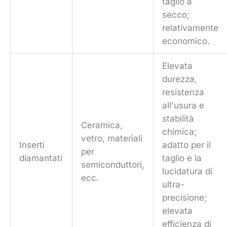
taglio a
secco;
relativamente
economico.
Elevata
durezza,
resistenza
all'usura e
stabilità
Ceramica,
chimica;
vetro, materiali
Inserti
adatto per il
per
diamantati
taglio e la
semiconduttori,
lucidatura di
ecc.
ultra-
precisione;
elevata
efficienza di