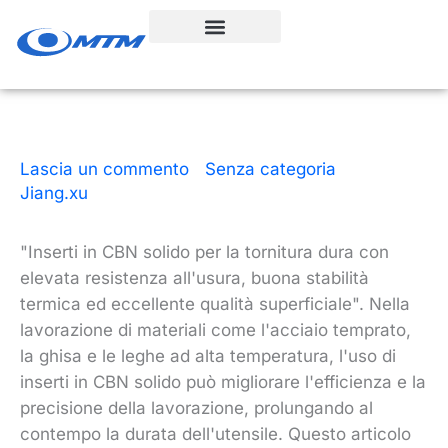
Vai
al
contenuto
Lascia un commento
|
Senza categoria
| Da
Jiang.xu
|
8 minuti di lettura
|
18 agosto 2024
"Inserti in CBN solido per la tornitura dura con
elevata resistenza all'usura, buona stabilità
termica ed eccellente qualità superficiale". Nella
lavorazione di materiali come l'acciaio temprato,
la ghisa e le leghe ad alta temperatura, l'uso di
inserti in CBN solido può migliorare l'efficienza e la
precisione della lavorazione, prolungando al
contempo la durata dell'utensile. Questo articolo