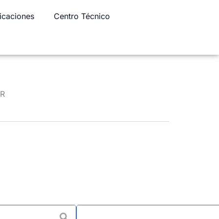
icaciones
Centro Técnico
ER
oscados métricos