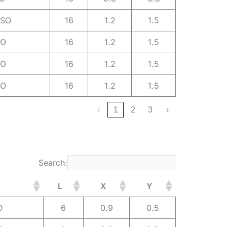
ISO
16
1.2
1.5
SO
16
1.2
1.5
SO
16
1.2
1.5
SO
16
1.2
1.5
‹
1
2
3
›
Search:
L
X
Y
O
6
0.9
0.5