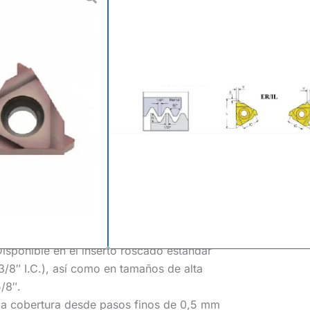
il completo para
horizontal
a, roscado de alta precisión, torneado
nsertos de roscado de carburo de perfil
 (Topping).
rosca: el diseño de “perfil completo” corta
 lo que garantiza un diámetro exterior
as en todo momento.
sponible en el inserto roscado estándar
(3/8″ I.C.), así como en tamaños de alta
5/8″.
a cobertura desde pasos finos de 0,5 mm