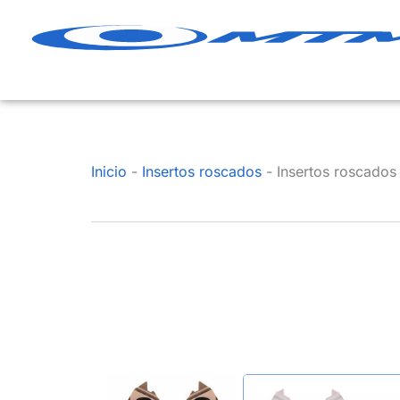
Ir
al
contenido
Inicio
-
Insertos roscados
-
Insertos roscados