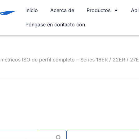
Inicio
Acerca de
Productos
Apl
Póngase en contacto con
 métricos ISO de perfil completo – Series 16ER / 22ER / 27
Insertos r