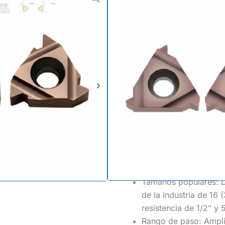
ISO de perf
colocación 
Ideal para
Producción en mas
CNC.
Norma del producto: I
completo métrico ISO
Forma perfecta de la 
la cresta de la rosca,
perfecto y sin rebab
Tamaños populares: Di
de la industria de 16 
resistencia de 1/2″ y 
Rango de paso: Ampli