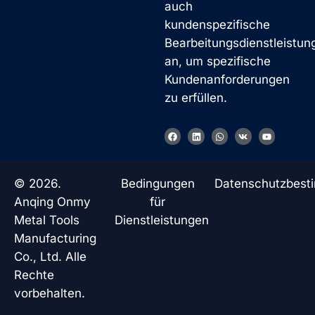
auch
kundenspezifische
Bearbeitungsdienstleistun
an, um spezifische
Kundenanforderungen
zu erfüllen.
F
L
W
V
Y
a
i
h
k
o
c
n
a
u
e
k
t
t
b
e
s
u
o
d
a
b
© 2026.
Bedingungen
Datenschutzbes
o
i
p
e
k
n
p
Anqing Onmy
für
Metal Tools
Dienstleistungen
Manufacturing
Co., Ltd. Alle
Rechte
vorbehalten.