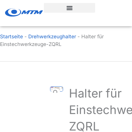
Zum
Inhalt
springen
Startseite
-
Drehwerkzeughalter
-
Halter für
Einstechwerkzeuge-ZQRL
Halter für
Einstechw
ZQRL