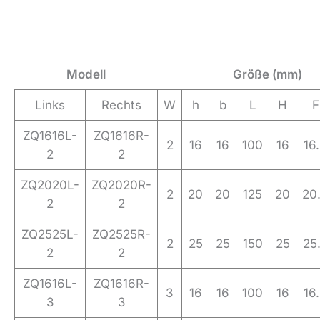
Modell
Größe (mm)
Links
Rechts
W
h
b
L
H
F
ZQ1616L-
ZQ1616R-
2
16
16
100
16
16
2
2
ZQ2020L-
ZQ2020R-
2
20
20
125
20
20
2
2
ZQ2525L-
ZQ2525R-
2
25
25
150
25
25
2
2
ZQ1616L-
ZQ1616R-
3
16
16
100
16
16
3
3