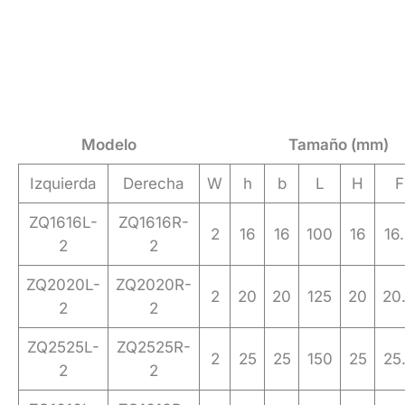
Modelo
Tamaño (mm)
Izquierda
Derecha
W
h
b
L
H
F
ZQ1616L-
ZQ1616R-
2
16
16
100
16
16
2
2
ZQ2020L-
ZQ2020R-
2
20
20
125
20
20
2
2
ZQ2525L-
ZQ2525R-
2
25
25
150
25
25
2
2