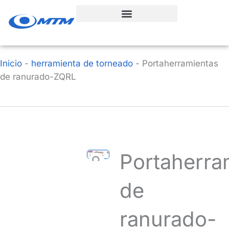
Ir
al
contenido
Inicio
-
herramienta de torneado
-
Portaherramientas
de ranurado-ZQRL
Portaherra
de
ranurado-