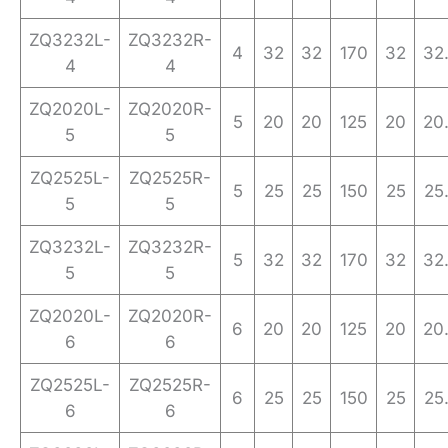
ZQ3232L-
ZQ3232R-
4
32
32
170
32
32
4
4
ZQ2020L-
ZQ2020R-
5
20
20
125
20
20
5
5
ZQ2525L-
ZQ2525R-
5
25
25
150
25
25
5
5
ZQ3232L-
ZQ3232R-
5
32
32
170
32
32
5
5
ZQ2020L-
ZQ2020R-
6
20
20
125
20
20
6
6
ZQ2525L-
ZQ2525R-
6
25
25
150
25
25
6
6