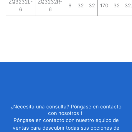
ZQ3232L-
ZQ3232R-
6
32
32
170
32
32
6
6
¿Necesita una consulta? Póngase en contacto
con nosotros！
Póngase en contacto con nuestro equipo de
ventas para descubrir todas sus opciones de