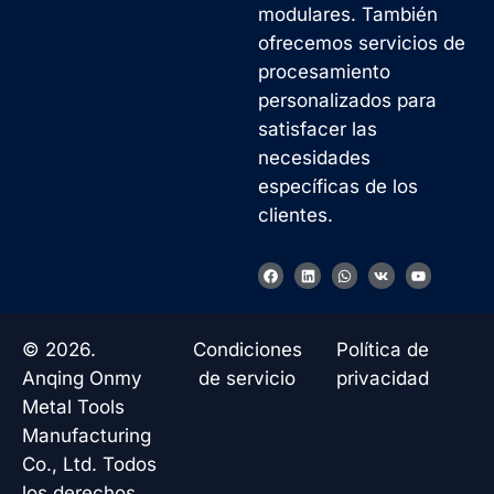
modulares. También
ofrecemos servicios de
procesamiento
personalizados para
satisfacer las
necesidades
específicas de los
clientes.
F
L
W
V
Y
a
i
h
k
o
c
n
a
u
e
k
t
t
b
e
s
u
o
d
a
b
© 2026.
Condiciones
Política de
o
i
p
e
k
n
p
Anqing Onmy
de servicio
privacidad
Metal Tools
Manufacturing
Co., Ltd. Todos
los derechos