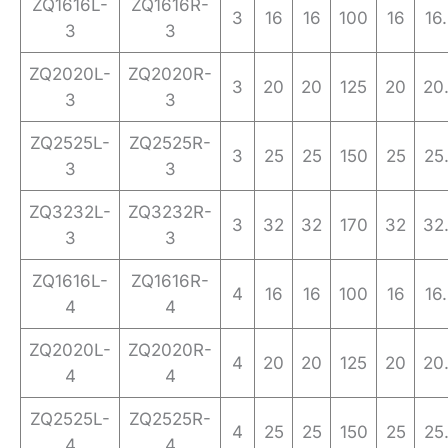
ZQ1616L-
ZQ1616R-
3
16
16
100
16
16
3
3
ZQ2020L-
ZQ2020R-
3
20
20
125
20
20
3
3
ZQ2525L-
ZQ2525R-
3
25
25
150
25
25
3
3
ZQ3232L-
ZQ3232R-
3
32
32
170
32
32
3
3
ZQ1616L-
ZQ1616R-
4
16
16
100
16
16
4
4
ZQ2020L-
ZQ2020R-
4
20
20
125
20
20
4
4
ZQ2525L-
ZQ2525R-
4
25
25
150
25
25
4
4