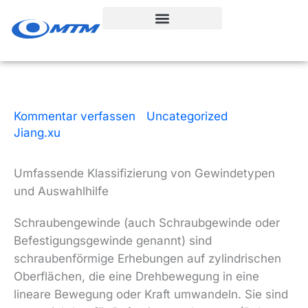
Zum
Inhalt
springen
Kommentar verfassen
|
Uncategorized
| Von
Jiang.xu
|
4 Lesezeit
|
März 5, 2026
Umfassende Klassifizierung von Gewindetypen
und Auswahlhilfe
Schraubengewinde (auch Schraubgewinde oder
Befestigungsgewinde genannt) sind
schraubenförmige Erhebungen auf zylindrischen
Oberflächen, die eine Drehbewegung in eine
lineare Bewegung oder Kraft umwandeln. Sie sind