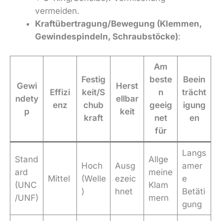
vermeiden.
Kraftübertragung/Bewegung (Klemmen,
Gewindespindeln, Schraubstöcke)
:
Am
Festig
beste
Beein
Gewi
Herst
Effizi
keit/S
n
trächt
ndety
ellbar
enz
chub
geeig
igung
p
keit
kraft
net
en
für
Langs
Stand
Allge
Hoch
Ausg
amer
ard
meine
Mittel
(Welle
ezeic
e
(UNC
Klam
)
hnet
Betäti
/UNF)
mern
gung