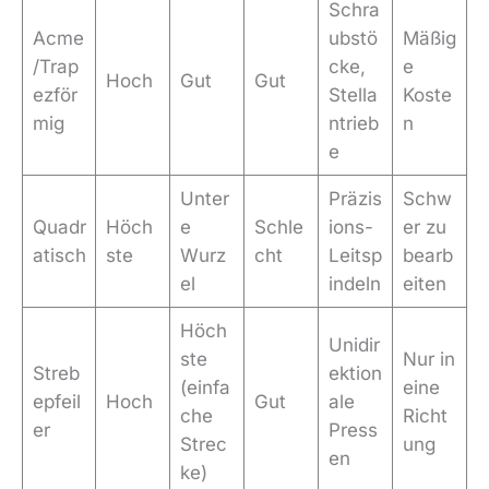
Schra
Acme
ubstö
Mäßig
/Trap
cke,
e
Hoch
Gut
Gut
ezför
Stella
Koste
mig
ntrieb
n
e
Unter
Präzis
Schw
Quadr
Höch
e
Schle
ions-
er zu
atisch
ste
Wurz
cht
Leitsp
bearb
el
indeln
eiten
Höch
Unidir
ste
Nur in
Streb
ektion
(einfa
eine
epfeil
Hoch
Gut
ale
che
Richt
er
Press
Strec
ung
en
ke)