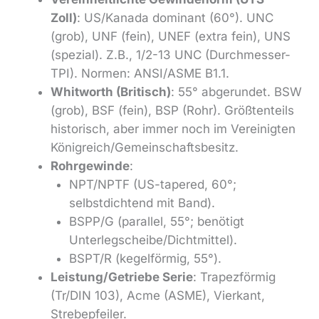
Zoll)
: US/Kanada dominant (60°). UNC
(grob), UNF (fein), UNEF (extra fein), UNS
(spezial). Z.B., 1/2-13 UNC (Durchmesser-
TPI). Normen: ANSI/ASME B1.1.
Whitworth (Britisch)
: 55° abgerundet. BSW
(grob), BSF (fein), BSP (Rohr). Größtenteils
historisch, aber immer noch im Vereinigten
Königreich/Gemeinschaftsbesitz.
Rohrgewinde
:
NPT/NPTF (US-tapered, 60°;
selbstdichtend mit Band).
BSPP/G (parallel, 55°; benötigt
Unterlegscheibe/Dichtmittel).
BSPT/R (kegelförmig, 55°).
Leistung/Getriebe Serie
: Trapezförmig
(Tr/DIN 103), Acme (ASME), Vierkant,
Strebepfeiler.