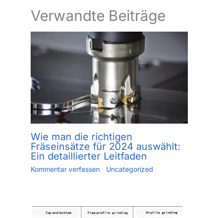
Verwandte Beiträge
Wie man die richtigen
Fräseinsätze für 2024 auswählt:
Ein detaillierter Leitfaden
Kommentar verfassen
/
Uncategorized
/ Von
Jiang.xu
/
Mai 24, 2023