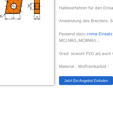
Halteverfahren für den Einsa
Anwendung des Brechers: Sc
Passend dazu
cnma-Einsatz
MCLNR/L,MCBNR/L；
Grad: sowohl PVD als auc
Material : Wolframkarbid；
Jetzt Ein Angebot Einholen