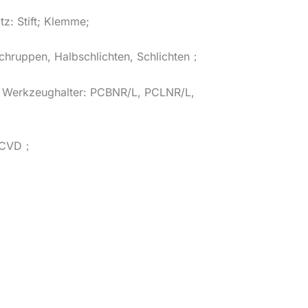
tz: Stift; Klemme;
hruppen, Halbschlichten, Schlichten；
Werkzeughalter: PCBNR/L, PCLNR/L,
h CVD；