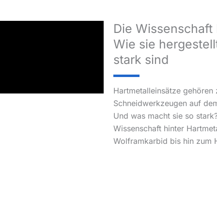
Die Wissenschaft 
Wie sie hergestel
stark sind
Hartmetalleinsätze gehören z
Schneidwerkzeugen auf dem 
Und was macht sie so stark?
Wissenschaft hinter Hartmet
Wolframkarbid bis hin zum 