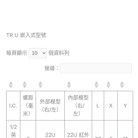
TR U 嵌入式型號
每頁顯示
個資料列
搜尋：
螺距
內部模型
外部模型
I.C.
（毫
（右/
L
X
Y
（右/左）
米）
左）
1/2
英
22U
22U 紅外