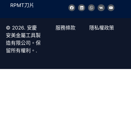
RPMT刀片
臉
L
W
V
Y
書
i
h
k
o
n
a
u
k
t
t
e
s
u
d
a
b
© 2026. 安慶
服務條款
隱私權政策
i
p
e
n
p
安美金屬工具製
造有限公司。保
留所有權利。.