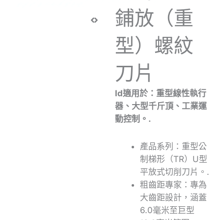
鋪放（重
型）螺紋
刀片
Id
適用於：重型線性執行
器、大型千斤頂、工業運
動控制。.
產品系列：重型公
制梯形（TR）U型
平放式切削刀片。.
粗齒距專家：專為
大齒距設計，涵蓋
6.0毫米至巨型