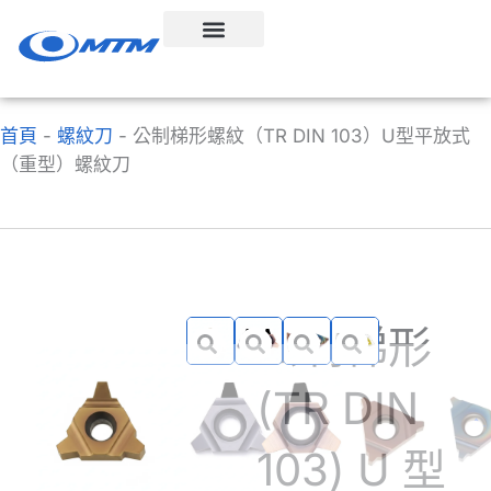
跳
至
內
容
首頁
-
螺紋刀
-
公制梯形螺紋（TR DIN 103）U型平放式
（重型）螺紋刀
公制梯形
(TR DIN
103) U 型