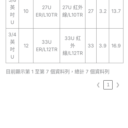
英
27U
27U 紅外
10
27
3.2
13.7
吋
ER/L10TR
線/L10TR
U
3/4
33U 紅
英
33U
12
外
33
3.9
16.9
吋
ER/L12TR
線/L12TR
U
目前顯示第 1 至第 7 個資料列，總計 7 個資料列
❮
1
❯