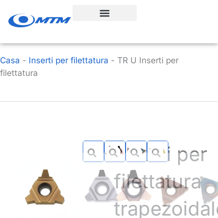
Vai
al
contenuto
Casa
-
Inserti per filettatura
-
TR U Inserti per
filettatura
Inserti per
filettatura
trapezoidal