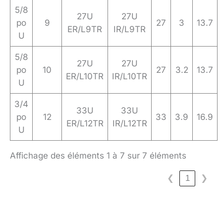
5/8
27U
27U
po
9
27
3
13.7
ER/L9TR
IR/L9TR
U
5/8
27U
27U
po
10
27
3.2
13.7
ER/L10TR
IR/L10TR
U
3/4
33U
33U
po
12
33
3.9
16.9
ER/L12TR
IR/L12TR
U
Affichage des éléments 1 à 7 sur 7 éléments
❮
1
❯