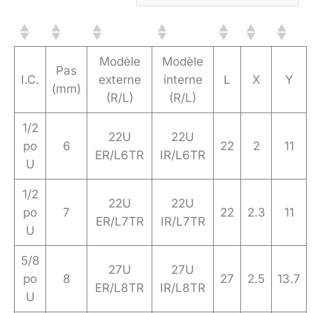
Modèle
Modèle
Pas
I.C.
externe
interne
L
X
Y
(mm)
(R/L)
(R/L)
1/2
22U
22U
po
6
22
2
11
ER/L6TR
IR/L6TR
U
1/2
22U
22U
po
7
22
2.3
11
ER/L7TR
IR/L7TR
U
5/8
27U
27U
po
8
27
2.5
13.7
ER/L8TR
IR/L8TR
U