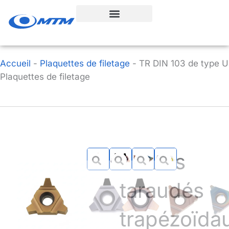
Aller
au
contenu
Accueil
-
Plaquettes de filetage
-
TR DIN 103 de type U
Plaquettes de filetage
Inserts
taraudés
trapézoïda