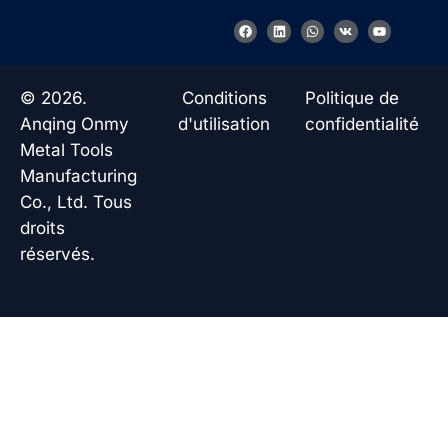
F
L
W
V
Y
a
i
h
k
o
c
n
a
u
e
k
t
t
b
e
s
u
o
d
a
b
© 2026.
Conditions
Politique de
o
i
p
e
k
n
p
Anqing Onmy
d'utilisation
confidentialité
Metal Tools
Manufacturing
Co., Ltd. Tous
droits
réservés.