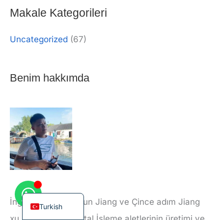
Makale Kategorileri
Uncategorized
(67)
Korean
Benim hakkımda
French
German
Japanese
Chinese
Russian
Italian
Spanish
English
İngilizce adım Bigsun Jiang ve Çince adım Jiang
Turkish
xu. Esas olarak Metal İşleme aletlerinin üretimi ve