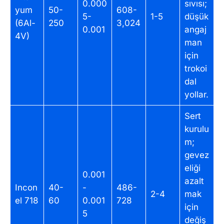
0.000
sıvısı;
yum
50-
608-
5-
1-5
düşük
(6Al-
250
3,024
0.001
angaj
4V)
man
için
trokoi
dal
yollar.
Sert
kurulu
m;
gevez
eliği
0.001
azalt
Incon
40-
-
486-
2-4
mak
el 718
60
0.001
728
için
5
değiş