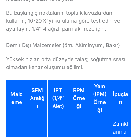
Bu başlangıç noktalarını toplu kılavuzlardan
kullanın; 10-20%'yi kuruluma göre test edin ve
ayarlayın. 1/4″ 4 ağızlı parmak freze için.
Demir Dışı Malzemeler (örn. Alüminyum, Bakır)
Yüksek hızlar, orta düzeyde talaş; soğutma sıvısı
olmadan kenar oluşumu eğilimi.
Yem
SFM
IPT
RPM
Malz
(IPM)
İpuçla
Aralığ
(1/4″
Örne
eme
Örne
rı
ı
Alet)
ği
ği
Zamkl
anma