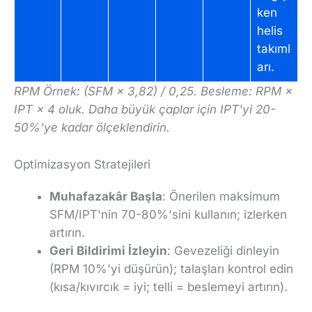
ken
helis
takıml
arı.
RPM Örnek: (SFM × 3,82) / 0,25. Besleme: RPM ×
IPT × 4 oluk. Daha büyük çaplar için IPT'yi 20-
50%'ye kadar ölçeklendirin.
Optimizasyon Stratejileri
Muhafazakâr Başla
: Önerilen maksimum
SFM/IPT'nin 70-80%'sini kullanın; izlerken
artırın.
Geri Bildirimi İzleyin
: Gevezeliği dinleyin
(RPM 10%'yi düşürün); talaşları kontrol edin
(kısa/kıvırcık = iyi; telli = beslemeyi artırın).