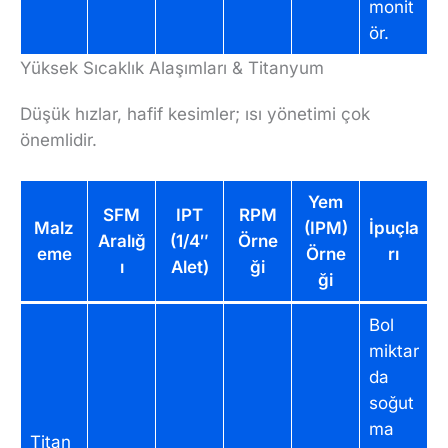
monit
ör.
Yüksek Sıcaklık Alaşımları & Titanyum
Düşük hızlar, hafif kesimler; ısı yönetimi çok
önemlidir.
Yem
SFM
IPT
RPM
Malz
(IPM)
İpuçla
Aralığ
(1/4″
Örne
eme
Örne
rı
ı
Alet)
ği
ği
Bol
miktar
da
soğut
ma
Titan