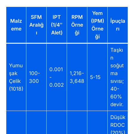
Yem
SFM
IPT
RPM
Malz
(IPM)
İpuçla
Aralığ
(1/4″
Örne
eme
Örne
rı
ı
Alet)
ği
ği
Taşkı
n
Yumu
soğut
0.001
şak
100-
1,216-
ma
-
5-15
Çelik
300
3,648
sıvısı;
0.002
(1018)
40-
60%
devir.
Düşük
RDOC
(20%)