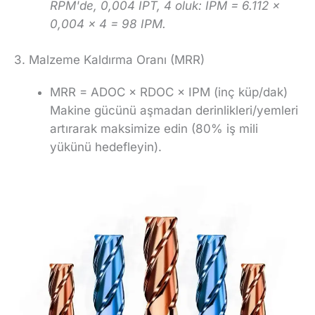
RPM'de, 0,004 IPT, 4 oluk: IPM = 6.112 ×
0,004 × 4 = 98 IPM.
3. Malzeme Kaldırma Oranı (MRR)
MRR = ADOC × RDOC × IPM (inç küp/dak)
Makine gücünü aşmadan derinlikleri/yemleri
artırarak maksimize edin (80% iş mili
yükünü hedefleyin).