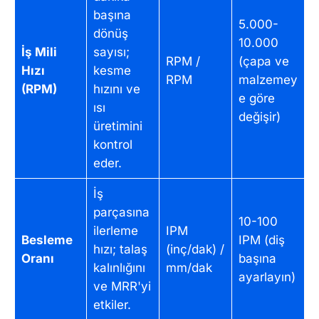
başına
5.000-
dönüş
10.000
İş Mili
sayısı;
RPM /
(çapa ve
Hızı
kesme
RPM
malzemey
(RPM)
hızını ve
e göre
ısı
değişir)
üretimini
kontrol
eder.
İş
parçasına
10-100
ilerleme
IPM
Besleme
IPM (diş
hızı; talaş
(inç/dak) /
Oranı
başına
kalınlığını
mm/dak
ayarlayın)
ve MRR'yi
etkiler.