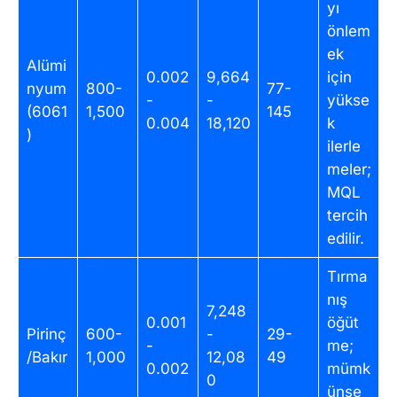
yı
önlem
ek
Alümi
0.002
9,664
için
nyum
800-
77-
-
-
yükse
(6061
1,500
145
0.004
18,120
k
)
ilerle
meler;
MQL
tercih
edilir.
Tırma
nış
7,248
0.001
öğüt
Pirinç
600-
-
29-
-
me;
/Bakır
1,000
12,08
49
0.002
mümk
0
ünse