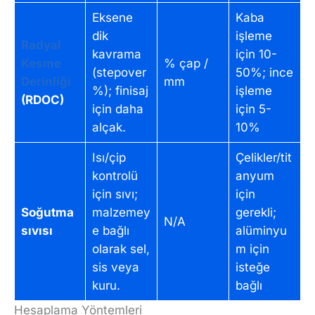
Eksene
Kaba
dik
işleme
Radyal
kavrama
için 10-
Kesme
% çap /
(stepover
50%; ince
Derinliği
mm
%); finisaj
işleme
(RDOC)
için daha
için 5-
alçak.
10%
Isı/çip
Çelikler/tit
kontrolü
anyum
için sıvı;
için
Soğutma
malzemey
gerekli;
N/A
sıvısı
e bağlı
alüminyu
olarak sel,
m için
sis veya
isteğe
kuru.
bağlı
Hesaplama Yöntemleri