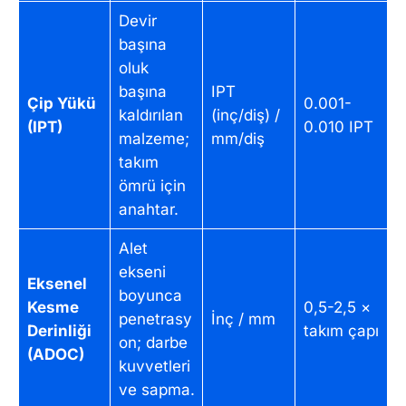
Devir
başına
oluk
başına
IPT
Çip Yükü
0.001-
kaldırılan
(inç/diş) /
(IPT)
0.010 IPT
malzeme;
mm/diş
takım
ömrü için
anahtar.
Alet
ekseni
Eksenel
boyunca
Kesme
0,5-2,5 ×
penetrasy
İnç / mm
Derinliği
takım çapı
on; darbe
(ADOC)
kuvvetleri
ve sapma.