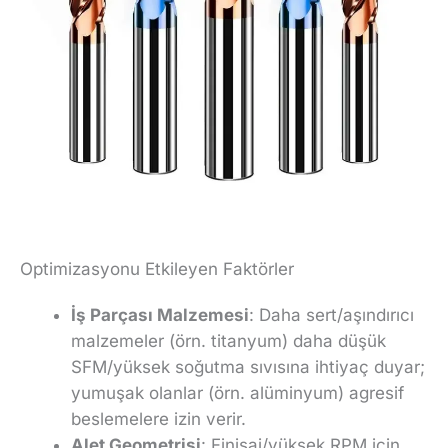
Optimizasyonu Etkileyen Faktörler
İş Parçası Malzemesi
: Daha sert/aşındırıcı
malzemeler (örn. titanyum) daha düşük
SFM/yüksek soğutma sıvısına ihtiyaç duyar;
yumuşak olanlar (örn. alüminyum) agresif
beslemelere izin verir.
Alet Geometrisi
: Finisaj/yüksek RPM için