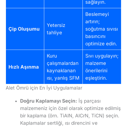
sağlayın.
Beslemeyi
artırın;
Yetersiz
Çip Oluşumu
soğutma sıvısı
tahliye
basıncını
optimize edin.
Kuru
Sıvı uygulayın;
çalışmalardan
malzeme
Hızlı Aşınma
kaynaklanan
önerilerini
ısı, yanlış SFM
eşleştirin.
Alet Ömrü için En İyi Uygulamalar
Doğru Kaplamayı Seçin:
İş parçası
malzemeniz için özel olarak optimize edilmiş
bir kaplama (örn. TiAlN, AlCrN, TiCN) seçin.
Kaplamalar sertliği, ısı direncini ve