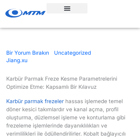
İçeriğe
geç
Bir Yorum Bırakın
|
Uncategorized
| Tarafından
Jiang.xu
|
5 okuma süresi
|
9 Aralık 2025
Karbür Parmak Freze Kesme Parametrelerini
Optimize Etme: Kapsamlı Bir Kılavuz
Karbür parmak frezeler
hassas işlemede temel
döner kesici takımlardır ve kanal açma, profil
oluşturma, düzlemsel işleme ve konturlama gibi
frezeleme işlemlerinde dayanıklılıkları ve
verimlilikleri ile ödüllendirilirler. Kobalt bağlayıcılı