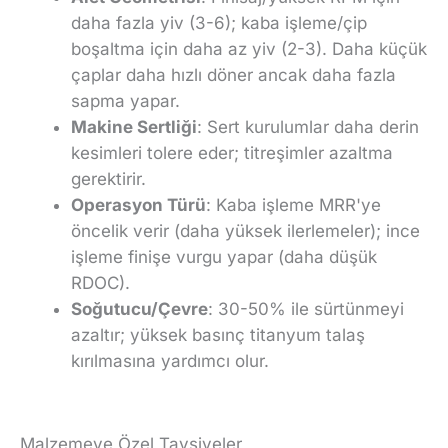
daha fazla yiv (3-6); kaba işleme/çip
boşaltma için daha az yiv (2-3). Daha küçük
çaplar daha hızlı döner ancak daha fazla
sapma yapar.
Makine Sertliği
: Sert kurulumlar daha derin
kesimleri tolere eder; titreşimler azaltma
gerektirir.
Operasyon Türü
: Kaba işleme MRR'ye
öncelik verir (daha yüksek ilerlemeler); ince
işleme finişe vurgu yapar (daha düşük
RDOC).
Soğutucu/Çevre
: 30-50% ile sürtünmeyi
azaltır; yüksek basınç titanyum talaş
kırılmasına yardımcı olur.
Malzemeye Özel Tavsiyeler