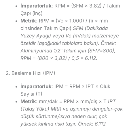
İmparatorluk
: RPM = (SFM × 3,82) / Takım
Çapı (inç)
Metrik
: RPM = (Vc × 1.000) / (π × mm
cinsinden Takım Çapı)
SFM (Dakikada
Yüzey Ayağı) veya Vc (m/dak) malzemeye
özeldir (aşağıdaki tablolara bakın). Örnek:
Alüminyumda 1/2″ takım için (SFM=800),
RPM = (800 × 3,82) / 0,5 = 6.112.
2. Besleme Hızı (IPM)
İmparatorluk
: IPM = RPM × IPT × Oluk
Sayısı (T)
Metrik
: mm/dak = RPM × mm/diş × T
IPT
(Talaş Yükü) MRR ve aşınmayı dengeler-çok
düşük sürtünme/ısıya neden olur; çok
yüksek kırılma riski taşır. Örnek: 6.112