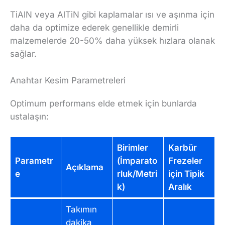
TiAlN veya AlTiN gibi kaplamalar ısı ve aşınma için
daha da optimize ederek genellikle demirli
malzemelerde 20-50% daha yüksek hızlara olanak
sağlar.
Anahtar Kesim Parametreleri
Optimum performans elde etmek için bunlarda
ustalaşın:
Birimler
Karbür
Parametr
(İmparato
Frezeler
Açıklama
e
rluk/Metri
için Tipik
k)
Aralık
Takımın
dakika