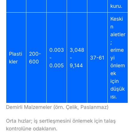
kuru.
Keski
n
aletler
;
0.003
3,048
erime
Plasti
200-
-
-
37-61
yi
kler
600
0.005
9,144
önlem
ek
için
düşük
ısı.
Demirli Malzemeler (örn. Çelik, Paslanmaz)
Orta hızlar; iş sertleşmesini önlemek için talaş
kontrolüne odaklanın.