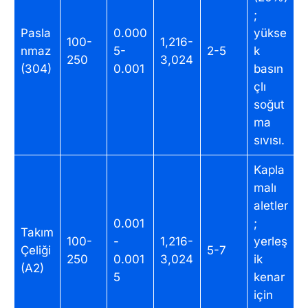
;
Pasla
0.000
yükse
100-
1,216-
nmaz
5-
2-5
k
250
3,024
(304)
0.001
basın
çlı
soğut
ma
sıvısı.
Kapla
malı
aletler
0.001
;
Takım
100-
-
1,216-
yerleş
Çeliği
5-7
250
0.001
3,024
ik
(A2)
5
kenar
için