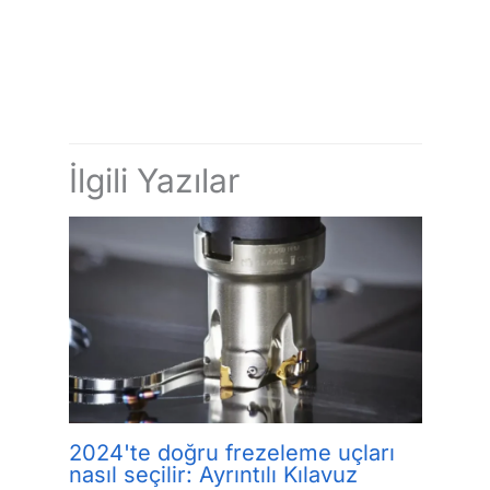
←
Önceki Yazı
Sonraki Yazı
→
İlgili Yazılar
2024'te doğru frezeleme uçları
nasıl seçilir: Ayrıntılı Kılavuz